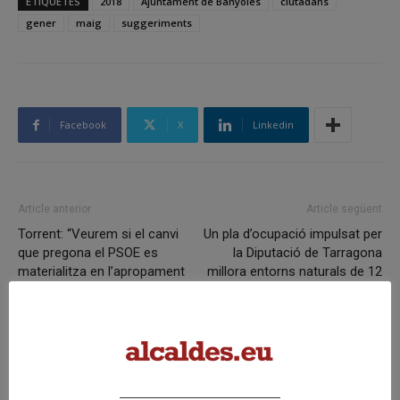
ETIQUETES
2018
Ajuntament de Banyoles
ciutadans
gener
maig
suggeriments
Facebook
X
Linkedin
Article anterior
Article següent
Torrent: “Veurem si el canvi
Un pla d’ocupació impulsat per
que pregona el PSOE es
la Diputació de Tarragona
materialitza en l’apropament
millora entorns naturals de 12
dels presos”
municipis de la Terra Alta
Articles relacionats