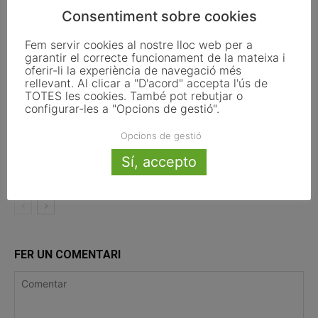
Pals reclama revisar el decret dels
Consentiment sobre cookies
habitatges d’ús turístic per preservar
l’autonomia municipal
Fem servir cookies al nostre lloc web per a
garantir el correcte funcionament de la mateixa i
La UE activa les primeres obligacions
oferir-li la experiència de navegació més
rellevant. Al clicar a "D'acord" accepta l'ús de
de transparència de la Llei d’IA que
TOTES les cookies. També pot rebutjar o
afecten els ajuntaments
configurar-les a "Opcions de gestió".
El Pla de Barris mobilitza 117 municipis
Opcions de gestió
catalans per impulsar la regeneració
Sí, accepto
urbana
FER UN COMENTARI