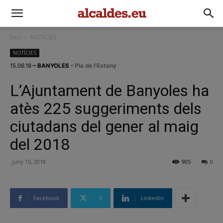
Inici
NOTÍCIES
NOTÍCIES
15.06.18
– BANYOLES
• Pla de l’Estany
L’Ajuntament de Banyoles ha
atès 225 suggeriments dels
ciutadans del gener al maig
del 2018
juny 15, 2018
905
0
Facebook
X
Linkedin