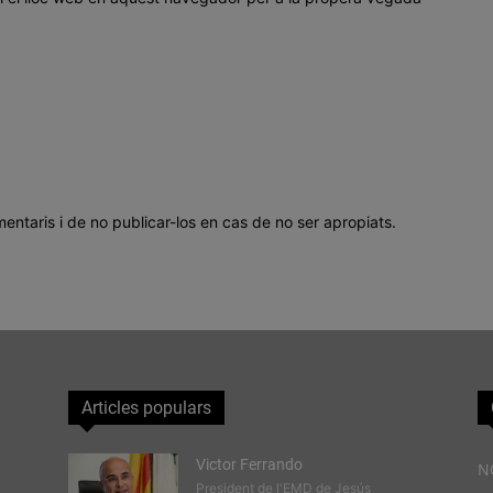
mentaris i de no publicar-los en cas de no ser apropiats.
Articles populars
Victor Ferrando
N
President de l'EMD de Jesús