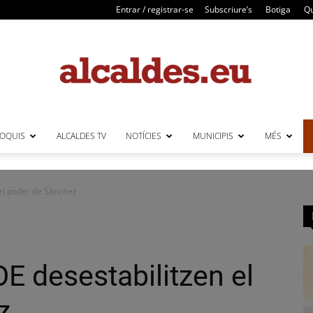
Entrar / registrar-se
Subscriure’s
Botiga
Qu
LOQUIS
ALCALDES TV
NOTÍCIES
MUNICIPIS
MÉS
Alcaldes
 el poder de Sánchez
E desestabilitzen el
z