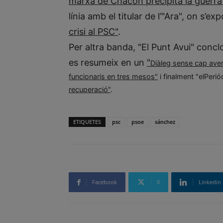
marxa de Chacón precipita la guerra 
línia amb el titular de l’"Ara", on s’e
crisi al PSC"
.
Per altra banda, "El Punt Avui" conc
es resumeix en un
"
Diàleg sense cap ave
funcionaris en tres mesos"
i finalment "elPeri
recuperació"
.
ETIQUETES
psc
psoe
sánchez
Facebook
X
Linkedin