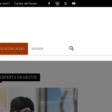
i som?
Cartes del lector
CLUB D’ALCALDES
AGENDA
EXPERTS EN GESTIÓ