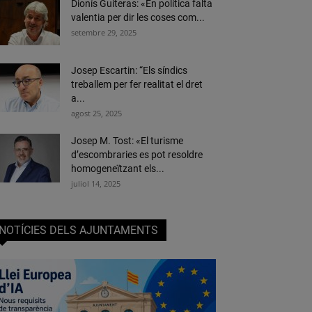
Dionís Guiteras: «En política falta
valentia per dir les coses com...
setembre 29, 2025
Josep Escartin: “Els síndics
treballem per fer realitat el dret
a...
agost 25, 2025
Josep M. Tost: «El turisme
d’escombraries es pot resoldre
homogeneïtzant els...
juliol 14, 2025
NOTÍCIES DELS AJUNTAMENTS