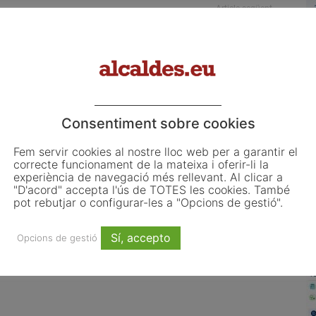
Article següent
e
45 persones aturades treballen mig any a la
Paeria amb el Programa Treball i Formació
Consentiment sobre cookies
L
o
Fem servir cookies al nostre lloc web per a garantir el
L
correcte funcionament de la mateixa i oferir-li la
experiència de navegació més rellevant. Al clicar a
ju
"D'acord" accepta l'ús de TOTES les cookies. També
pot rebutjar o configurar-les a "Opcions de gestió".
El
d'
co
Sí, accepto
Opcions de gestió
 revisar el decret dels
La UE activa les primeres obligacions
d'
ús turístic per preservar
de transparència de la Llei d’IA que
municipal
afecten els ajuntaments