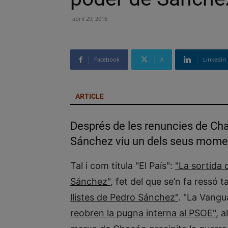
abril 29, 2016
Facebook
X
Linkedin
ARTICLE
Després de les renuncies de Cha
Sánchez viu un dels seus momen
Tal i com titula "El País":
"La sortida 
Sánchez"
, fet del que se’n fa ressó t
llistes de Pedro Sánchez"
. "La Vangu
reobren la pugna interna al PSOE"
, 