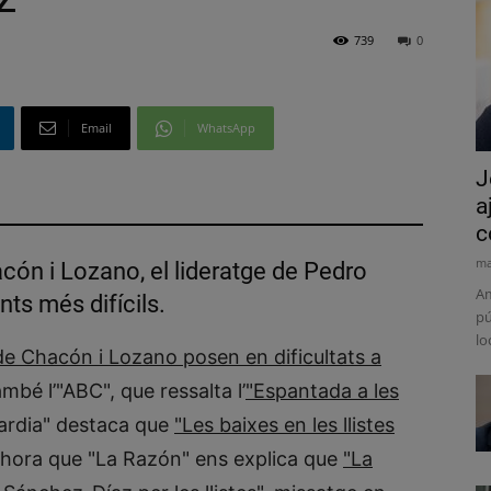
739
0
Email
WhatsApp
J
a
c
ma
cón i Lozano, el lideratge de Pedro
Am
ts més difícils.
pú
lo
de Chacón i Lozano posen en dificultats a
ambé l’"ABC", que ressalta l’
"Espantada a les
ardia" destaca que
"Les baixes en les llistes
alhora que "La Razón" ens explica que
"La