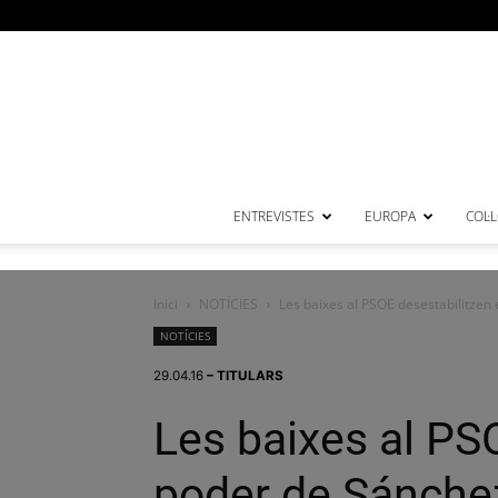
ENTREVISTES
EUROPA
COL·
Inici
NOTÍCIES
Les baixes al PSOE desestabilitzen
NOTÍCIES
29.04.16
– TITULARS
Les baixes al PSO
poder de Sánche