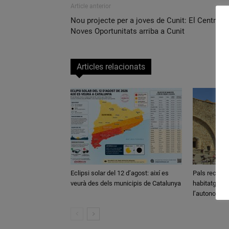
Article anterior
Nou projecte per a joves de Cunit: El Centre d
Noves Oportunitats arriba a Cunit
Articles relacionats
Eclipsi solar del 12 d’agost: així es
Pals reclama
veurà des dels municipis de Catalunya
habitatges d’
l’autonomia 