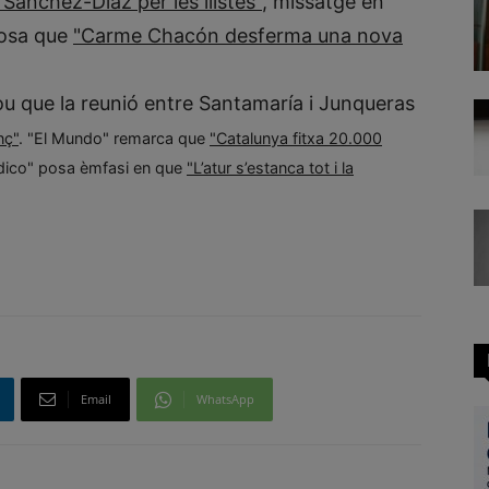
Sánchez-Díaz per les llistes"
, missatge en
xposa que
"Carme Chacón desferma una nova
lou que la reunió entre Santamaría i Junqueras
nç"
. "El Mundo" remarca que
"Catalunya fitxa 20.000
ódico" posa èmfasi en que
"L’atur s’estanca tot i la
Email
WhatsApp