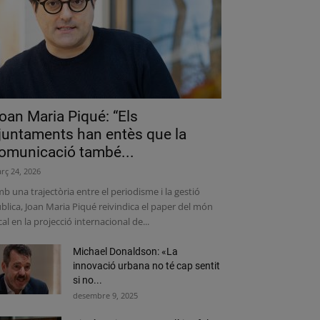
oan Maria Piqué: “Els
juntaments han entès que la
omunicació també...
rç 24, 2026
b una trajectòria entre el periodisme i la gestió
blica, Joan Maria Piqué reivindica el paper del món
cal en la projecció internacional de...
Michael Donaldson: «La
innovació urbana no té cap sentit
si no...
desembre 9, 2025