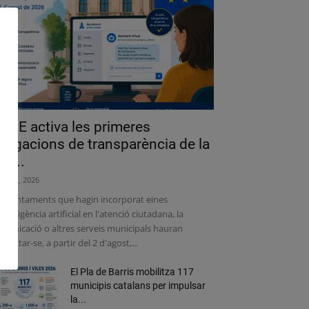
a UE activa les primeres
bligacions de transparència de la
lei...
liol 31, 2026
s ajuntaments que hagin incorporat eines
intel·ligència artificial en l'atenció ciutadana, la
municació o altres serveis municipals hauran
adaptar-se, a partir del 2 d'agost,...
El Pla de Barris mobilitza 117
municipis catalans per impulsar
la...