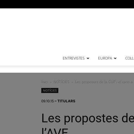
ENTREVISTES
EUROPA
COL·
Inici
NOTÍCIES
Les propostes de la CUP i el caos a 
NOTÍCIES
09.10.15
– TITULARS
Les propostes de 
l’AVE