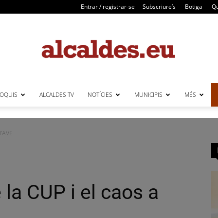
Entrar / registrar-se
Subscriure’s
Botiga
Qu
LOQUIS
ALCALDES TV
NOTÍCIES
MUNICIPIS
MÉS
Alcaldes
l’AVE
la CUP i el caos a