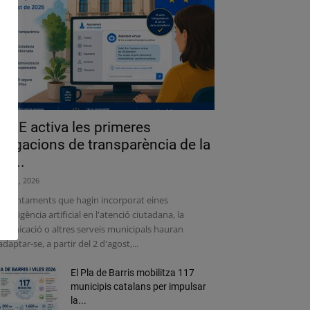
a UE activa les primeres
bligacions de transparència de la
lei...
liol 31, 2026
s ajuntaments que hagin incorporat eines
intel·ligència artificial en l'atenció ciutadana, la
municació o altres serveis municipals hauran
adaptar-se, a partir del 2 d'agost,...
El Pla de Barris mobilitza 117
municipis catalans per impulsar
la...