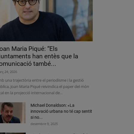
oan Maria Piqué: “Els
juntaments han entès que la
omunicació també...
rç 24, 2026
b una trajectòria entre el periodisme i la gestió
blica, Joan Maria Piqué reivindica el paper del món
cal en la projecció internacional de...
Michael Donaldson: «La
innovació urbana no té cap sentit
si no...
desembre 9, 2025