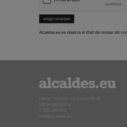
Alcaldes.eu es reserva el dret de revisar els co
Carrer Francesc Carbonell 46-48
08034 Barcelona
T. 933 390 812
info@alcaldes.eu