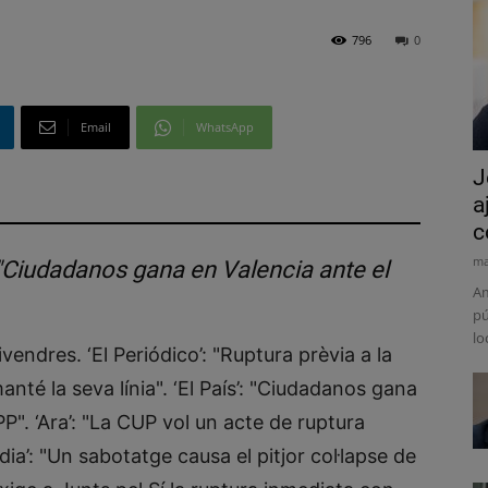
796
0
Email
WhatsApp
J
a
c
ma
c: "Ciudadanos gana en Valencia ante el
Am
pú
lo
ivendres. ‘El Periódico’: "Ruptura prèvia a la
manté la seva línia". ‘El País’: "Ciudadanos gana
P". ‘Ara’: "La CUP vol un acte de ruptura
ia’: "Un sabotatge causa el pitjor col·lapse de