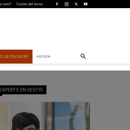
i som?
Cartes del lector
CLUB D’ALCALDES
AGENDA
EXPERTS EN GESTIÓ