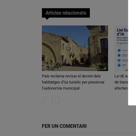
Articles relacionats
Pals reclama revisar el decret dels
La UE activa
habitatges d’ús turístic per preservar
de transparè
l’autonomia municipal
afecten els
FER UN COMENTARI