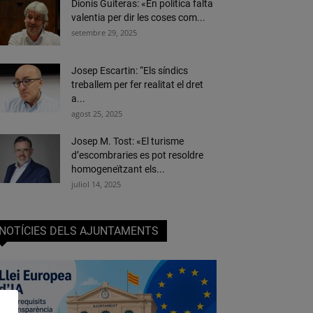
Dionís Guiteras: «En política falta
valentia per dir les coses com...
setembre 29, 2025
Josep Escartin: “Els síndics
treballem per fer realitat el dret
a...
agost 25, 2025
Josep M. Tost: «El turisme
d’escombraries es pot resoldre
homogeneïtzant els...
juliol 14, 2025
NOTÍCIES DELS AJUNTAMENTS