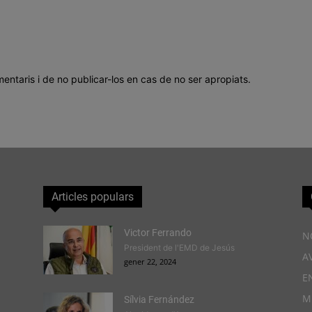
mentaris i de no publicar-los en cas de no ser apropiats.
Articles populars
Victor Ferrando
N
President de l'EMD de Jesús
A
gener 22, 2024
E
M
Sílvia Fernández