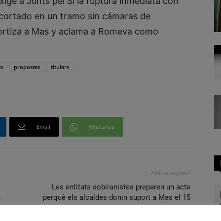
exige a Junts pel Sí la ruptura inmediata con
e cortado en un tramo sin cámaras de
amortiza a Mas y aclama a Romeva como
es
propostes
titulars
Email
WhatsApp
Article següent
Les entitats sobiranistes preparen un acte
e
perquè els alcaldes donin suport a Mas el 15
d’octubre