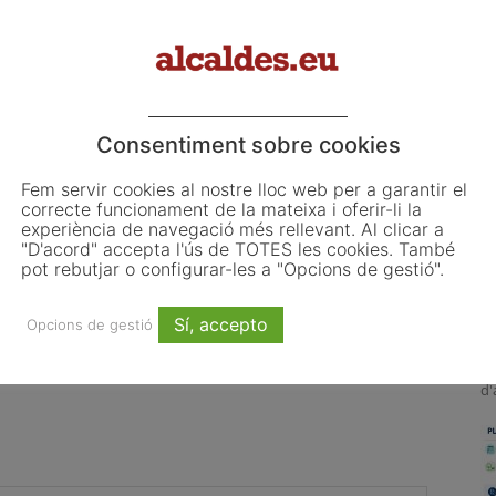
Consentiment sobre cookies
Fem servir cookies al nostre lloc web per a garantir el
L
correcte funcionament de la mateixa i oferir-li la
experiència de navegació més rellevant. Al clicar a
o
"D'acord" accepta l'ús de TOTES les cookies. També
L
pot rebutjar o configurar-les a "Opcions de gestió".
 les primeres obligacions
El Pla de Barris mobilitza 117
ju
ncia de la Llei d’IA que
municipis catalans per impulsar la
El
Sí, accepto
 ajuntaments
regeneració urbana
Opcions de gestió
d'
co
d'