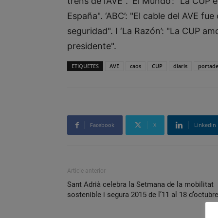
trens de l’AVE". ‘El Mundo’: "La CUP 
España". ‘ABC’: "El cable del AVE fu
seguridad". I ‘La Razón’: "La CUP 
presidente".
ETIQUETES
AVE
caos
CUP
diaris
portad
Facebook
X
Linkedin
Article anterior
Sant Adrià celebra la Setmana de la mobilitat
sostenible i segura 2015 de l’11 al 18 d’octubr