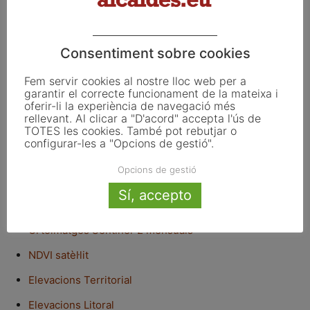
Així, s’han publicat actualitzacions dels següents
productes:
Consentiment sobre cookies
Fem servir cookies al nostre lloc web per a
Base d’adreces municipals
garantir el correcte funcionament de la mateixa i
oferir-li la experiència de navegació més
Adreces simplificat
rellevant. Al clicar a "D'acord" accepta l'ús de
TOTES les cookies. També pot rebutjar o
Referencial Topogràfic Territorial
configurar-les a "Opcions de gestió".
Referencial Topogràfic Local
Opcions de gestió
Ortofoto Territorial
Sí, accepto
Ortofoto local
Ortoimatges Sentinel-2 mensuals
NDVI satèl·lit
Elevacions Territorial
Elevacions Litoral