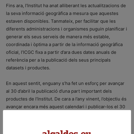
Fins ara, l’Institut ha anat alliberant les actualitzacions de
la seva informació geogràfica a mesura que aquestes
estaven disponibles. Tanmateix, per facilitar que les
diferents administracions i organismes puguin planificar i
generar els seus serveis de manera més estable,
coordinada i òptima a partir de la informació geogràfica
oficial, l’ICGC fixa a partir d’ara dues dates anuals de
referència per a la publicació dels seus principals
datasets i productes.
En aquest sentit, enguany s’ha fet un esforç per avançar
al 30 d’abril la publicació d’una part important dels
productes de l’Institut. De cara a l’any vinent, l’objectiu és
avançar encara més aquest calendari i publicar-los el 30
de març, un mes abans. Igualment, es preveu concentrar
el 30 d’octubre l’alliberament de la resta del conjunt de
dades i productes d’actualització anual.