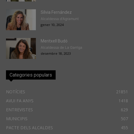
Sílvia Fernández
Alcaldessa d'Agramunt
gener 10, 2024
Meritxell Budó
Alcaldessa de La Garriga
desembre 18, 2023
Categories populars
NOTÍCIES
21851
AVUI FA ANYS
1418
ENTREVISTES
629
MUNICIPIS
507
PACTE DELS ALCALDES
455