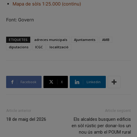
Mapa de sòls 1:25.000 (continu)
Font: Govern
ETIQUETES
adreces municipals
Ajuntaments
AMB
diputacions
ICGC
localització
Facebook
X
Linkedin
Article anterior
Article següent
18 de maig del 2026
Els alcaldes busquen edificis
en sòl rústic per donar-los un
nou ús amb el POUM rural