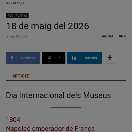
Avui fa anys
AVUI FA ANYS
18 de maig del 2026
maig 18, 2026
904
0
Facebook
X
Linkedin
ARTICLE
Dia Internacional dels Museus
1804
Napoleó emperador de França