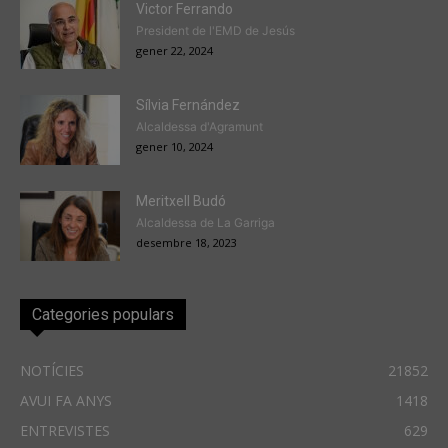
Victor Ferrando
President de l'EMD de Jesús
gener 22, 2024
Sílvia Fernández
Alcaldessa d'Agramunt
gener 10, 2024
Meritxell Budó
Alcaldessa de La Garriga
desembre 18, 2023
Categories populars
NOTÍCIES
21852
AVUI FA ANYS
1418
ENTREVISTES
629