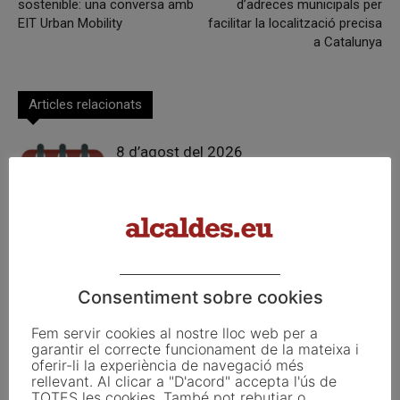
sostenible: una conversa amb
d’adreces municipals per
EIT Urban Mobility
facilitar la localització precisa
a Catalunya
Articles relacionats
8 d’agost del 2026
7 d’agost del 2026
Consentiment sobre cookies
6 d’agost del 2026
Fem servir cookies al nostre lloc web per a
garantir el correcte funcionament de la mateixa i
oferir-li la experiència de navegació més
rellevant. Al clicar a "D'acord" accepta l'ús de
TOTES les cookies. També pot rebutjar o