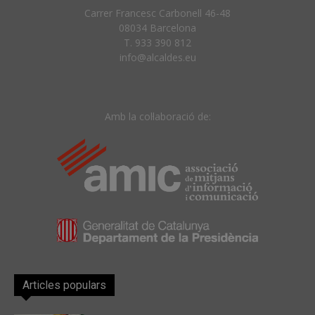
Carrer Francesc Carbonell 46-48
08034 Barcelona
T. 933 390 812
info@alcaldes.eu
Amb la col·laboració de:
Articles populars