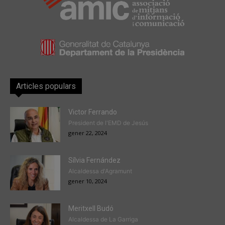
Articles populars
Victor Ferrando
President de l'EMD de Jesús
gener 22, 2024
Sílvia Fernández
Alcaldessa d'Agramunt
gener 10, 2024
Meritxell Budó
Alcaldessa de La Garriga