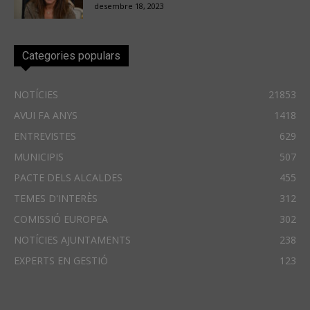
desembre 18, 2023
Categories populars
NOTÍCIES
21853
AVUI FA ANYS
1418
ENTREVISTES
629
MUNICIPIS
507
PACTE DELS ALCALDES
455
TEMES D'INTERÈS
312
COMISSIÓ EUROPEA
302
NOTÍCIES AJUNTAMENTS
238
EXPERTS EN GESTIÓ
123