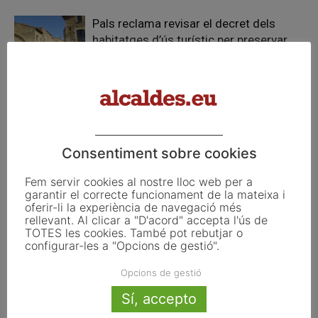
Pals reclama revisar el decret dels
habitatges d’ús turístic per preservar
l’autonomia municipal
La UE activa les primeres obligacions
de transparència de la Llei d’IA que
afecten els ajuntaments
Consentiment sobre cookies
Fem servir cookies al nostre lloc web per a
garantir el correcte funcionament de la mateixa i
oferir-li la experiència de navegació més
FER UN COMENTARI
rellevant. Al clicar a "D'acord" accepta l'ús de
TOTES les cookies. També pot rebutjar o
configurar-les a "Opcions de gestió".
Opcions de gestió
Sí, accepto