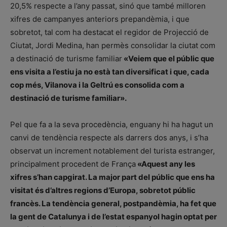
20,5% respecte a l’any passat, sinó que també milloren
xifres de campanyes anteriors prepandèmia, i que
sobretot, tal com ha destacat el regidor de Projecció de
Ciutat, Jordi Medina, han permès consolidar la ciutat com
a destinació de turisme familiar
«Veiem que el públic que
ens visita a l’estiu ja no està tan diversificat i que, cada
cop més, Vilanova i la Geltrú es consolida com a
destinació de turisme familiar».
Pel que fa a la seva procedència, enguany hi ha hagut un
canvi de tendència respecte als darrers dos anys, i s’ha
observat un increment notablement del turista estranger,
principalment procedent de França
«Aquest any les
xifres s’han capgirat. La major part del públic que ens ha
visitat és d’altres regions d’Europa, sobretot públic
francès. La tendència general, postpandèmia, ha fet que
la gent de Catalunya i de l’estat espanyol hagin optat per