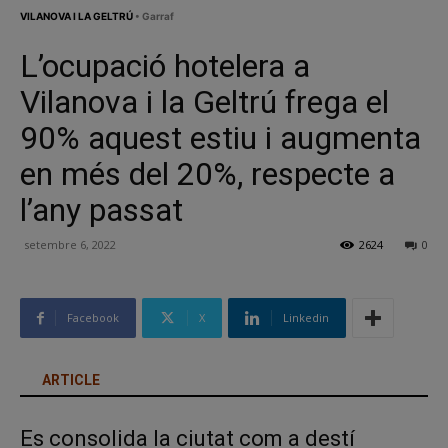
VILANOVA I LA GELTRÚ
• Garraf
L’ocupació hotelera a
Vilanova i la Geltrú frega el
90% aquest estiu i augmenta
en més del 20%, respecte a
l’any passat
setembre 6, 2022
2624
0
Facebook
X
Linkedin
ARTICLE
Es consolida la ciutat com a destí