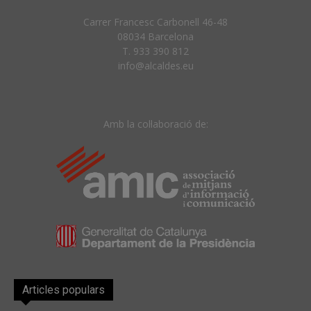
Carrer Francesc Carbonell 46-48
08034 Barcelona
T. 933 390 812
info@alcaldes.eu
Amb la col·laboració de:
Articles populars