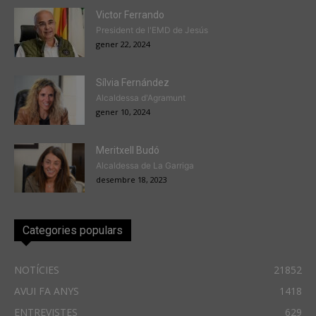
Victor Ferrando
President de l'EMD de Jesús
gener 22, 2024
Sílvia Fernández
Alcaldessa d'Agramunt
gener 10, 2024
Meritxell Budó
Alcaldessa de La Garriga
desembre 18, 2023
Categories populars
NOTÍCIES
21852
AVUI FA ANYS
1418
ENTREVISTES
629