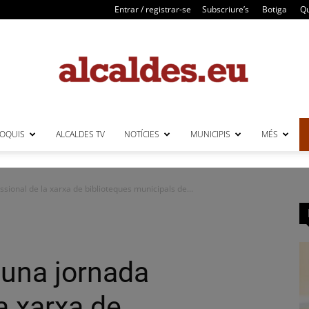
Entrar / registrar-se
Subscriure’s
Botiga
Qu
LOQUIS
ALCALDES TV
NOTÍCIES
MUNICIPIS
MÉS
Alcaldes
sional de la xarxa de biblioteques municipals de...
 una jornada
a xarxa de