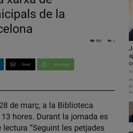
icipals de la
celona
986
0
J
a
c
Email
WhatsApp
ma
Am
pú
lo
 28 de març, a la Biblioteca
 13 hores. Durant la jornada es
e lectura “Seguint les petjades