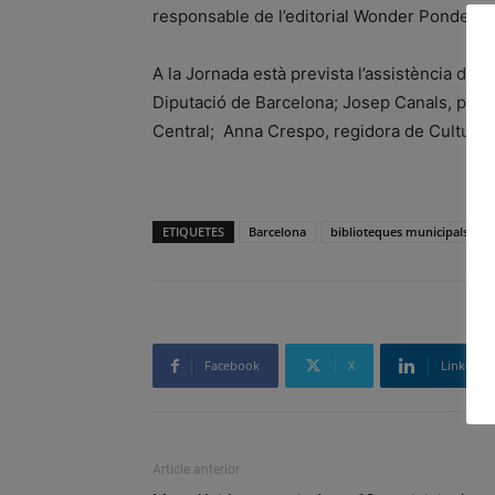
responsable de l’editorial Wonder Ponder, fi
A la Jornada està prevista l’assistència de 
Diputació de Barcelona; Josep Canals, pre
Central; Anna Crespo, regidora de Cultura 
ETIQUETES
Barcelona
biblioteques municipals
Facebook
X
Linkedin
Article anterior