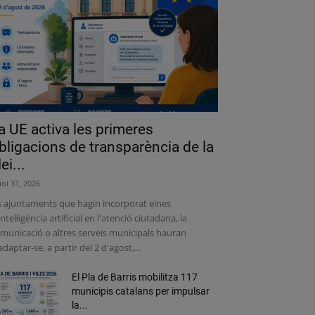
a UE activa les primeres
bligacions de transparència de la
lei...
liol 31, 2026
s ajuntaments que hagin incorporat eines
intel·ligència artificial en l'atenció ciutadana, la
municació o altres serveis municipals hauran
adaptar-se, a partir del 2 d'agost,...
El Pla de Barris mobilitza 117
municipis catalans per impulsar
la...