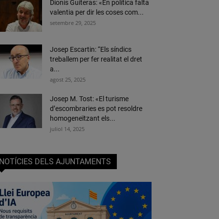
Dionís Guiteras: «En política falta
valentia per dir les coses com...
setembre 29, 2025
Josep Escartin: “Els síndics
treballem per fer realitat el dret
a...
agost 25, 2025
Josep M. Tost: «El turisme
d’escombraries es pot resoldre
homogeneïtzant els...
juliol 14, 2025
NOTÍCIES DELS AJUNTAMENTS