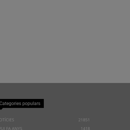
Categories populars
OTÍCIES
21851
VUI FA ANYS
1418