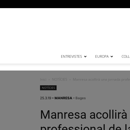
ENTREVISTES
EUROPA
COL·
Inici
NOTÍCIES
Manresa acollirà una jornada profes
NOTÍCIES
25.3.19
– MANRESA
• Bages
Manresa acollirà
professional de l