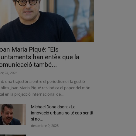
oan Maria Piqué: “Els
juntaments han entès que la
omunicació també...
rç 24, 2026
b una trajectòria entre el periodisme i la gestió
blica, Joan Maria Piqué reivindica el paper del món
cal en la projecció internacional de...
Michael Donaldson: «La
innovació urbana no té cap sentit
si no...
desembre 9, 2025