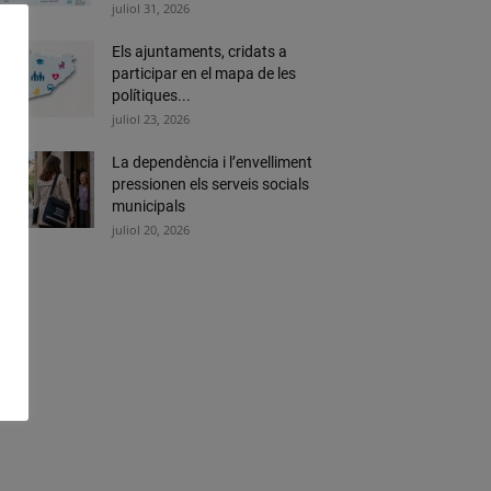
juliol 31, 2026
Els ajuntaments, cridats a
participar en el mapa de les
polítiques...
juliol 23, 2026
La dependència i l’envelliment
pressionen els serveis socials
municipals
juliol 20, 2026