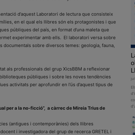
sentació d’aquest Laboratori de lectura que consisteix
amílies, en el qual els llibres són els protagonistes i que
eques públiques del país, en format d’una maleta que
e permet experimentar amb ells. El laboratori versa sobre
ibres documentals sobre diversos temes: geologia, fauna,
L
o
rtat als professionals del grup XicsBBM a reflexionar
L
s biblioteques públiques i sobre les noves tendències
ju
ues activitats per aprofundir en l’ús d’aquest tipus de
El
d'
co
d'
al per a la no-ficció”, a càrrec de Mireia Trius de
ncies (antigues i contemporànies) dels llibres
 docent i investigadora del grup de recerca GRETEL i