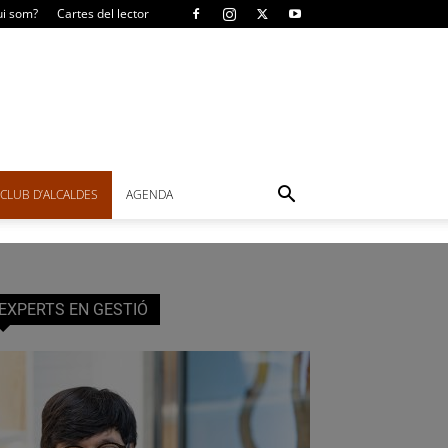
i som?
Cartes del lector
CLUB D’ALCALDES
AGENDA
EXPERTS EN GESTIÓ