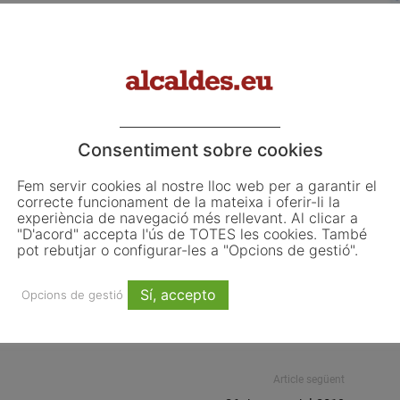
losofia visual per a nens.
Marta Cano, gerent del Servei de Biblioteques de la
sident del Geoparc mundial UNESCO de la Catalunya
de l’Ajuntament de Manresa.
Consentiment sobre cookies
Fem servir cookies al nostre lloc web per a garantir el
diputació
jornada professional
manresa
municipis
xarxa
correcte funcionament de la mateixa i oferir-li la
experiència de navegació més rellevant. Al clicar a
"D'acord" accepta l'ús de TOTES les cookies. També
pot rebutjar o configurar-les a "Opcions de gestió".
Sí, accepto
Opcions de gestió
Email
WhatsApp
Article següent