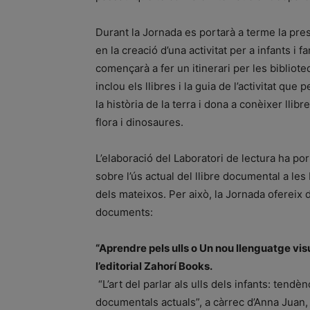
Durant la Jornada es portarà a terme la pre
en la creació d’una activitat per a infants i f
començarà a fer un itinerari per les bibliot
inclou els llibres i la guia de l’activitat qu
la història de la terra i dona a conèixer ll
flora i dinosaures.
L’elaboració del Laboratori de lectura ha po
sobre l’ús actual del llibre documental a le
dels mateixos. Per això, la Jornada ofereix d
documents:
“Aprendre pels ulls o Un nou llenguatge visu
l’editorial Zahorí Books.
“L’art del parlar als ulls dels infants: tendè
documentals actuals”, a càrrec d’Anna Juan,