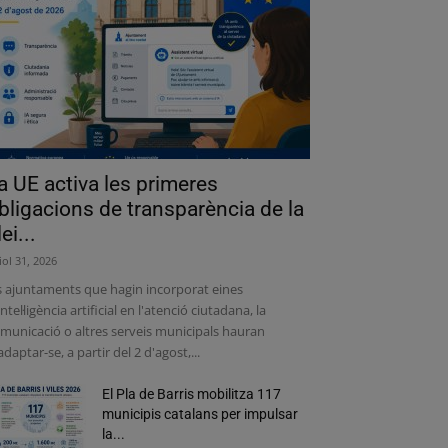
a UE activa les primeres
bligacions de transparència de la
lei...
liol 31, 2026
s ajuntaments que hagin incorporat eines
intel·ligència artificial en l'atenció ciutadana, la
municació o altres serveis municipals hauran
adaptar-se, a partir del 2 d'agost,...
El Pla de Barris mobilitza 117
municipis catalans per impulsar
la...