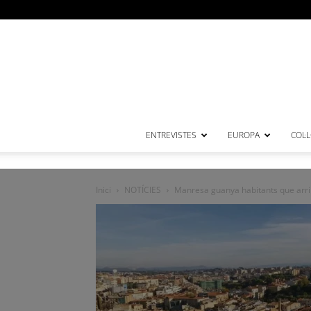
ENTREVISTES
EUROPA
COL·
Inici
NOTÍCIES
Manresa guanya habitants que arrib