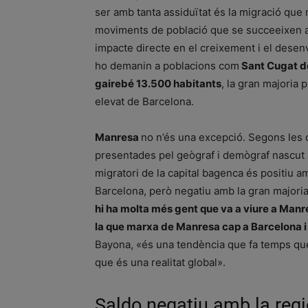
ser amb tanta assiduïtat és la migració que 
moviments de població que se succeeixen a l
impacte directe en el creixement i el desenvo
ho demanin a poblacions com
Sant Cugat del
gairebé 13.500 habitants
, la gran majoria
elevat de Barcelona.
Manresa
no n’és una excepció. Segons les da
presentades pel geògraf i demògraf nascut
migratori de la capital bagenca és positiu a
Barcelona, però negatiu amb la gran majoria 
hi ha molta més gent que va a viure a Manr
la que marxa de Manresa cap a Barcelona i 
Bayona, «és una tendència que fa temps que
que és una realitat global».
Saldo negatiu amb la regi