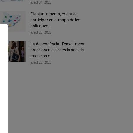
juliol 31, 2026
Els ajuntaments, cridats a
participar en el mapa de les
polítiques...
juliol 23, 2026
La dependència i l’envelliment
pressionen els serveis socials
municipals
juliol 20, 2026