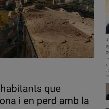
J
a
c
ma
Am
pú
lo
habitants que
lona i en perd amb la