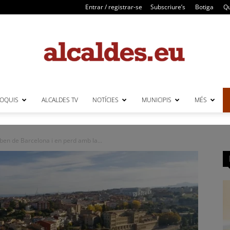
Entrar / registrar-se
Subscriure’s
Botiga
Qu
LOQUIS
ALCALDES TV
NOTÍCIES
MUNICIPIS
MÉS
Alcaldes
en de Barcelona i en perd amb la...