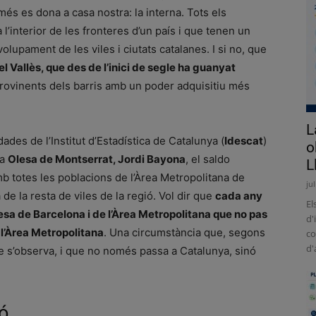
més es dona a casa nostra: la interna. Tots els
’interior de les fronteres d’un país i que tenen un
lupament de les viles i ciutats catalanes. I si no, que
 Vallès, que des de l’inici de segle ha guanyat
 provinents dels barris amb un poder adquisitiu més
L
des de l’Institut d’Estadística de Catalunya (
Idescat
)
o
 a
Olesa de Montserrat, Jordi Bayona
, el saldo
L
mb totes les poblacions de l’Àrea Metropolitana de
ju
de la resta de viles de la regió. Vol dir que
cada any
El
esa de Barcelona i de l’Àrea Metropolitana que no pas
d'
l’Àrea Metropolitana
. Una circumstància que, segons
co
d'
 s’observa, i que no només passa a Catalunya, sinó
ó