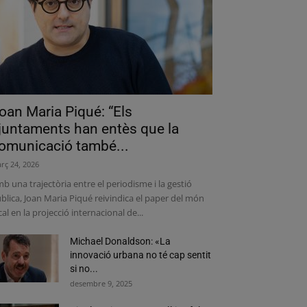
oan Maria Piqué: “Els
juntaments han entès que la
omunicació també...
rç 24, 2026
b una trajectòria entre el periodisme i la gestió
blica, Joan Maria Piqué reivindica el paper del món
cal en la projecció internacional de...
Michael Donaldson: «La
innovació urbana no té cap sentit
si no...
desembre 9, 2025