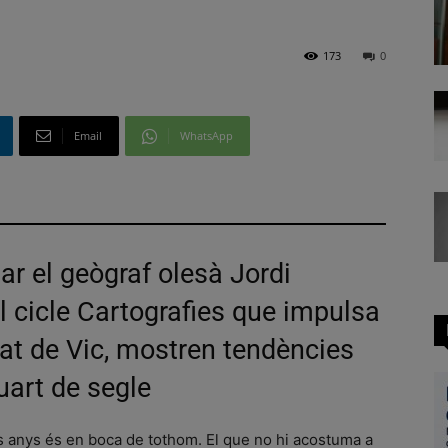
173
0
Email
WhatsApp
ar el geògraf olesà Jordi
 cicle Cartografies que impulsa
tat de Vic, mostren tendències
uart de segle
s anys és en boca de tothom. El que no hi acostuma a