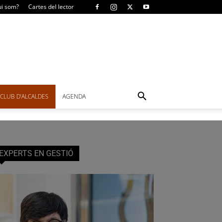
i som?
Cartes del lector
CLUB D’ALCALDES
AGENDA
EXPERTS EN GESTIÓ