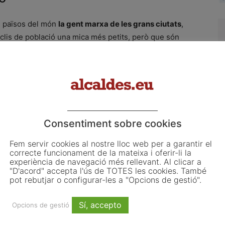
s països del món
la gent marxa de les grans ciutats
,
uclis de població una mica més petits, però que són
, les xifres parlen gairebé per si soles. Des de l’any
sans
han anat a viure a
Sant Fruitós de Bages
, mentre
t una casa o pis a la capital del Bages. El que suposa
ha perdut 1.208 persones
de manera neta amb
Sant
Consentiment sobre cookies
Fem servir cookies al nostre lloc web per a garantir el
correcte funcionament de la mateixa i oferir-li la
experiència de navegació més rellevant. Al clicar a
na
cartografies
habitants
Idescat
immigració
"D'acord" accepta l'ús de TOTES les cookies. També
iversitat de Vic
pot rebutjar o configurar-les a "Opcions de gestió".
Sí, accepto
Opcions de gestió