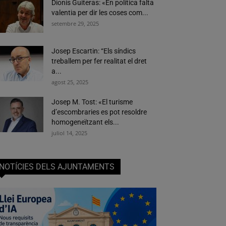
Dionís Guiteras: «En política falta
valentia per dir les coses com...
setembre 29, 2025
Josep Escartin: “Els síndics
treballem per fer realitat el dret
a...
agost 25, 2025
Josep M. Tost: «El turisme
d’escombraries es pot resoldre
homogeneïtzant els...
juliol 14, 2025
NOTÍCIES DELS AJUNTAMENTS