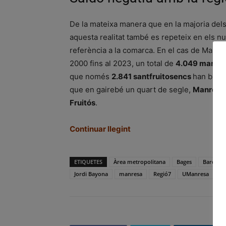
De la mateixa manera que en la majoria del
aquesta realitat també es repeteix en els n
referència a la comarca. En el cas de Manresa
2000 fins al 2023, un total de
4.049 manre
que només
2.841 santfruitosencs
han busca
que en gairebé un quart de segle,
Manresa 
Fruitós
.
Continuar llegint
ETIQUETES
Àrea metropolitana
Bages
Barcelo
Jordi Bayona
manresa
Regió7
UManresa
Un