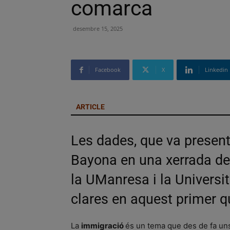
comarca
desembre 15, 2025
Facebook
X
Linkedin
ARTICLE
Les dades, que va present
Bayona en una xerrada del
la UManresa i la Universi
clares en aquest primer q
La
immigració
és un tema que des de fa un