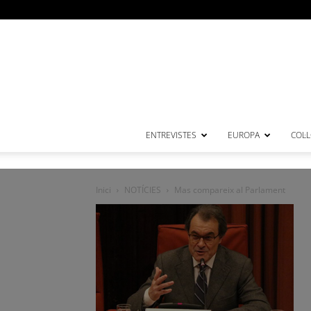
ENTREVISTES
EUROPA
COL·
Inici
NOTÍCIES
Mas compareix al Parlament