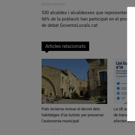
Article anterior
530 alcaldes i alcaldesses que representen el
66% de la població han participat en el procés
de debat GovernsLocals.cat
Articles relacionats
Pals reclama revisar el decret dels
La UE activa
habitatges d’ús turístic per preservar
de transparè
l’autonomia municipal
afecten els