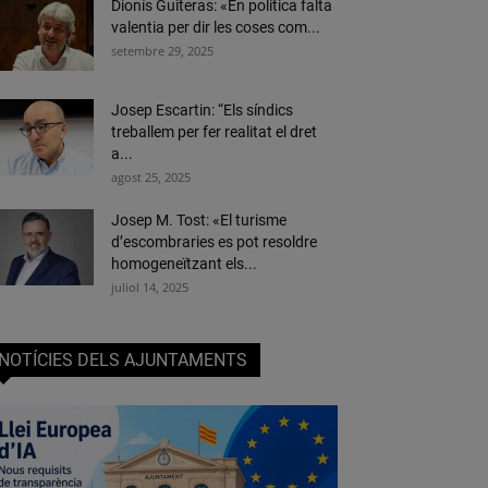
Dionís Guiteras: «En política falta
valentia per dir les coses com...
setembre 29, 2025
Josep Escartin: “Els síndics
treballem per fer realitat el dret
a...
agost 25, 2025
Josep M. Tost: «El turisme
d’escombraries es pot resoldre
homogeneïtzant els...
juliol 14, 2025
NOTÍCIES DELS AJUNTAMENTS