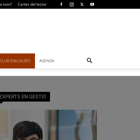
i som?
Cartes del lector
CLUB D’ALCALDES
AGENDA
EXPERTS EN GESTIÓ