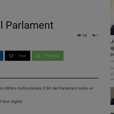
l Parlament
766
0
J
a
c
Email
WhatsApp
ma
Am
pú
lo
ó d’Afers Institucionals (CAI) del Parlament sobre el
t Avui digital