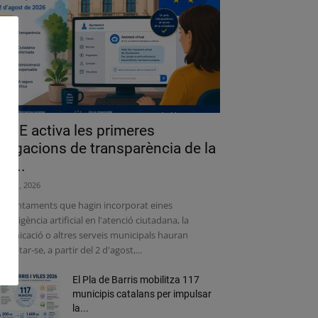
a UE activa les primeres
bligacions de transparència de la
lei...
liol 31, 2026
s ajuntaments que hagin incorporat eines
intel·ligència artificial en l'atenció ciutadana, la
municació o altres serveis municipals hauran
adaptar-se, a partir del 2 d'agost,...
El Pla de Barris mobilitza 117
municipis catalans per impulsar
la...