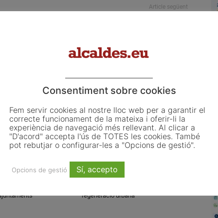
Article següent
El govern municipal de La Ràpita preveu un
estalvi anual de gairebé 100.000 euros en la
despesa energètica
L
Consentiment sobre cookies
o
Fem servir cookies al nostre lloc web per a garantir el
L
correcte funcionament de la mateixa i oferir-li la
experiència de navegació més rellevant. Al clicar a
ju
"D'acord" accepta l'ús de TOTES les cookies. També
El
pot rebutjar o configurar-les a "Opcions de gestió".
d'
co
Sí, accepto
Opcions de gestió
d'
 les primeres obligacions
El Pla de Barris mobilitza 117
ncia de la Llei d’IA que
municipis catalans per impulsar la
 ajuntaments
regeneració urbana