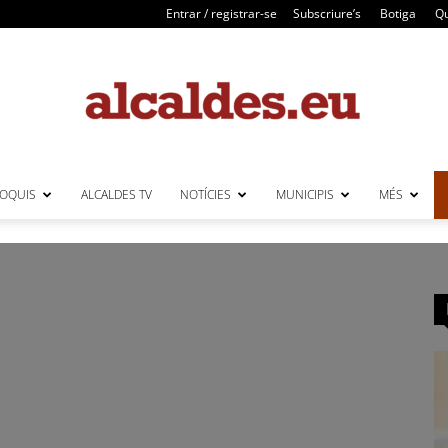
Entrar / registrar-se
Subscriure’s
Botiga
Qu
LOQUIS
ALCALDES TV
NOTÍCIES
MUNICIPIS
MÉS
Alcaldes