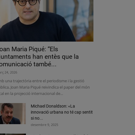
oan Maria Piqué: “Els
juntaments han entès que la
omunicació també...
rç 24, 2026
b una trajectòria entre el periodisme i la gestió
blica, Joan Maria Piqué reivindica el paper del món
cal en la projecció internacional de...
Michael Donaldson: «La
innovació urbana no té cap sentit
si no...
desembre 9, 2025