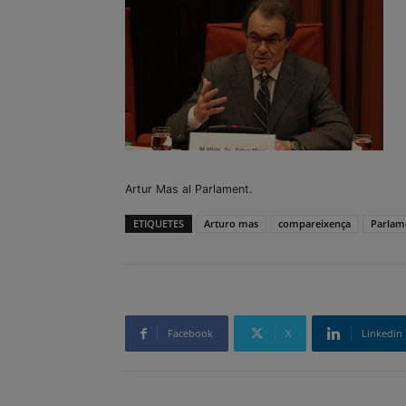
Artur Mas al Parlament.
ETIQUETES
Arturo mas
compareixença
Parlam
Facebook
X
Linkedin