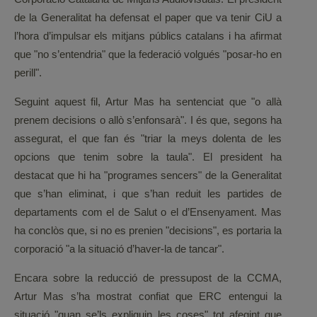
de la Generalitat ha defensat el paper que va tenir CiU a
l’hora d’impulsar els mitjans públics catalans i ha afirmat
que "no s’entendria" que la federació volgués "posar-ho en
perill".
Seguint aquest fil, Artur Mas ha sentenciat que "o allà
prenem decisions o allò s’enfonsarà". I és que, segons ha
assegurat, el que fan és "triar la meys dolenta de les
opcions que tenim sobre la taula". El president ha
destacat que hi ha "programes sencers" de la Generalitat
que s’han eliminat, i que s’han reduit les partides de
departaments com el de Salut o el d’Ensenyament. Mas
ha conclòs que, si no es prenien "decisions", es portaria la
corporació "a la situació d’haver-la de tancar".
Encara sobre la reducció de pressupost de la CCMA,
Artur Mas s’ha mostrat confiat que ERC entengui la
situació "quan se’ls expliquin les coses" tot afegint que