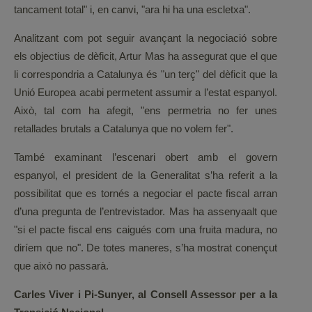
tancament total" i, en canvi, "ara hi ha una escletxa".
Analitzant com pot seguir avançant la negociació sobre
els objectius de dèficit, Artur Mas ha assegurat que el que
li correspondria a Catalunya és "un terç" del dèficit que la
Unió Europea acabi permetent assumir a l’estat espanyol.
Això, tal com ha afegit, "ens permetria no fer unes
retallades brutals a Catalunya que no volem fer".
També examinant l’escenari obert amb el govern
espanyol, el president de la Generalitat s’ha referit a la
possibilitat que es tornés a negociar el pacte fiscal arran
d’una pregunta de l’entrevistador. Mas ha assenyaalt que
"si el pacte fiscal ens caigués com una fruita madura, no
diríem que no". De totes maneres, s’ha mostrat conençut
que això no passarà.
Carles Viver i Pi-Sunyer, al Consell Assessor per a la