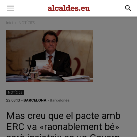
Inici
NOTÍCIES
NOTÍCIES
22.03.13
– BARCELONA
• Barcelonès
Mas creu que el pacte amb
ERC va «raonablement bé»