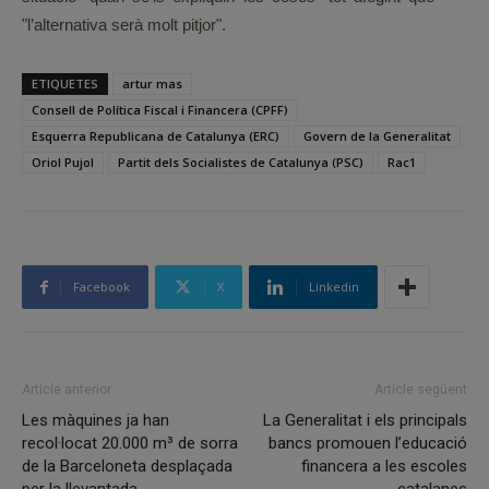
"l’alternativa serà molt pitjor".
ETIQUETES
artur mas
Consell de Política Fiscal i Financera (CPFF)
Esquerra Republicana de Catalunya (ERC)
Govern de la Generalitat
Oriol Pujol
Partit dels Socialistes de Catalunya (PSC)
Rac1
Facebook
X
Linkedin
Article anterior
Article següent
Les màquines ja han
La Generalitat i els principals
recol·locat 20.000 m³ de sorra
bancs promouen l’educació
de la Barceloneta desplaçada
financera a les escoles