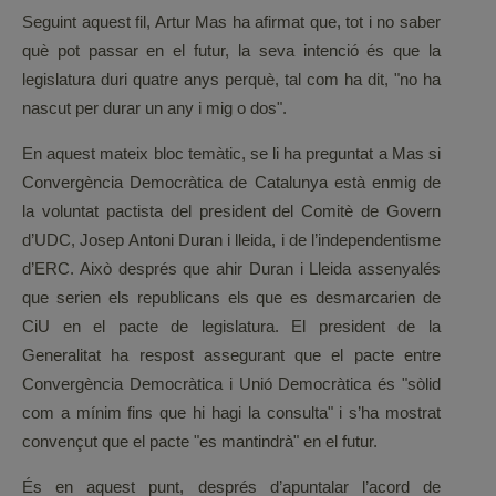
Seguint aquest fil, Artur Mas ha afirmat que, tot i no saber
què pot passar en el futur, la seva intenció és que la
legislatura duri quatre anys perquè, tal com ha dit, "no ha
nascut per durar un any i mig o dos".
En aquest mateix bloc temàtic, se li ha preguntat a Mas si
Convergència Democràtica de Catalunya està enmig de
la voluntat pactista del president del Comitè de Govern
d’UDC, Josep Antoni Duran i lleida, i de l’independentisme
d’ERC. Això després que ahir Duran i Lleida assenyalés
que serien els republicans els que es desmarcarien de
CiU en el pacte de legislatura. El president de la
Generalitat ha respost assegurant que el pacte entre
Convergència Democràtica i Unió Democràtica és "sòlid
com a mínim fins que hi hagi la consulta" i s’ha mostrat
convençut que el pacte "es mantindrà" en el futur.
És en aquest punt, després d’apuntalar l’acord de