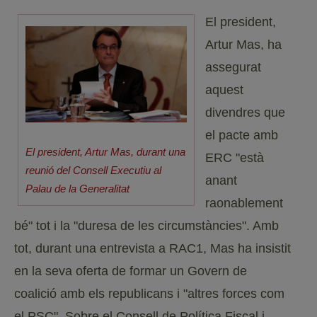
El president,
Artur Mas, ha
assegurat
aquest
divendres que
el pacte amb
El president, Artur Mas, durant una
ERC "està
reunió del Consell Executiu al
anant
Palau de la Generalitat
raonablement
bé" tot i la "duresa de les circumstàncies". Amb
tot, durant una entrevista a RAC1, Mas ha insistit
en la seva oferta de formar un Govern de
coalició amb els republicans i "altres forces com
el PSC". Sobre el Consell de Política Fiscal i