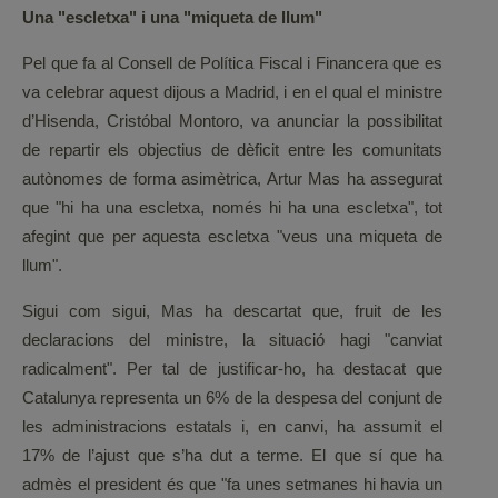
Una "escletxa" i una "miqueta de llum"
Pel que fa al Consell de Política Fiscal i Financera que es
va celebrar aquest dijous a Madrid, i en el qual el ministre
d’Hisenda, Cristóbal Montoro, va anunciar la possibilitat
de repartir els objectius de dèficit entre les comunitats
autònomes de forma asimètrica, Artur Mas ha assegurat
que "hi ha una escletxa, només hi ha una escletxa", tot
afegint que per aquesta escletxa "veus una miqueta de
llum".
Sigui com sigui, Mas ha descartat que, fruit de les
declaracions del ministre, la situació hagi "canviat
radicalment". Per tal de justificar-ho, ha destacat que
Catalunya representa un 6% de la despesa del conjunt de
les administracions estatals i, en canvi, ha assumit el
17% de l’ajust que s’ha dut a terme. El que sí que ha
admès el president és que "fa unes setmanes hi havia un