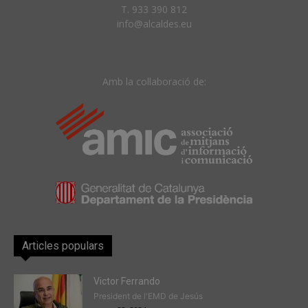
T. 933 390 812
info@alcaldes.eu
Amb la col·laboració de:
Articles populars
Victor Ferrando
President de l'EMD de Jesús