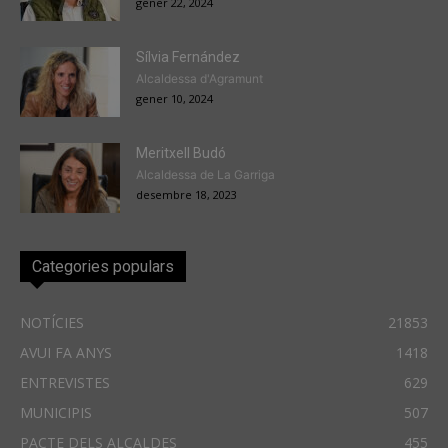
gener 22, 2024
Sílvia Fernández
Alcaldessa d'Agramunt
gener 10, 2024
Meritxell Budó
Alcaldessa de La Garriga
desembre 18, 2023
Categories populars
NOTÍCIES
21853
AVUI FA ANYS
1418
ENTREVISTES
629
MUNICIPIS
507
PACTE DELS ALCALDES
455