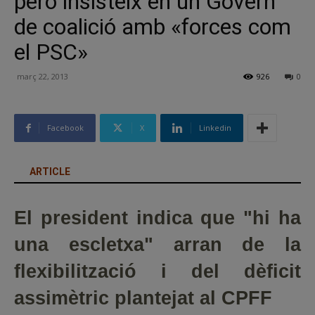
però insisteix en un Govern
de coalició amb «forces com
el PSC»
març 22, 2013
926
0
Facebook
X
Linkedin
ARTICLE
El president indica que "hi ha
una escletxa" arran de la
flexibilització i del dèficit
assimètric plantejat al CPFF