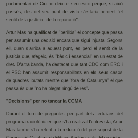
parlamentari de Ciu no deixi el seu escó perquè, si això
passés, des del seu punt de vista s’estaria perdent "el
sentit de la justícia i de la reparació".
Artur Mas ha qualificat de "perillós" el concepte que passa
per assumir una decisió encara que sigui injusta. Segons
ell, quan s’arriba a aquest punt, es perd el sentit de la
justícia que, afegeix, és "bàsic i essencial" en un estat de
dret. D’altra banda, ha destacat que tant CDC com ERC i
el PSC han assumit responsabilitats en els seus casos
de quadres iputats mentre que "fora de Catalunya" el que
passa és que "no ha plegat ningú de res".
"Decisions" per no tancar la CCMA
Durant el torn de preguntes per part dels tertulians del
programa radiofònic en què s’ha realitzat l’entrevista, Artur
Mas també s’ha referit a la reducció del pressupost de la
Corporació Catalana de Mitjans Audiovisuals. El president