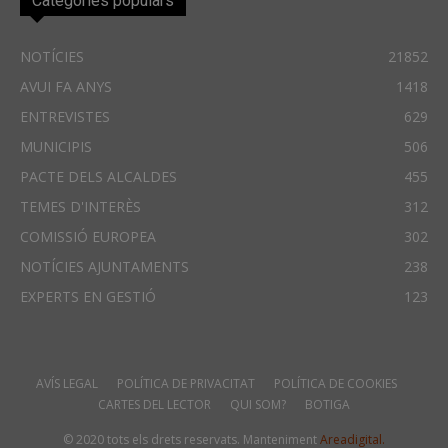
Categories populars
NOTÍCIES
21852
AVUI FA ANYS
1418
ENTREVISTES
629
MUNICIPIS
506
PACTE DELS ALCALDES
455
TEMES D'INTERÈS
312
COMISSIÓ EUROPEA
302
NOTÍCIES AJUNTAMENTS
238
EXPERTS EN GESTIÓ
123
AVÍS LEGAL
POLÍTICA DE PRIVACITAT
POLÍTICA DE COOKIES
CARTES DEL LECTOR
QUI SOM?
BOTIGA
© 2020 tots els drets reservats. Manteniment
Areadigital.