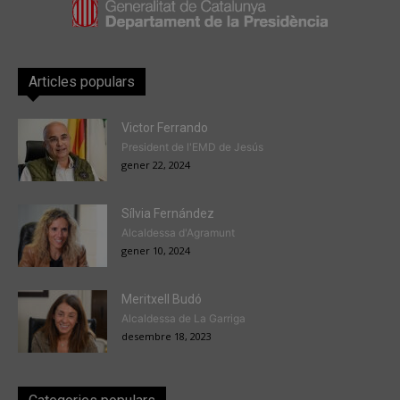
Articles populars
Victor Ferrando
President de l'EMD de Jesús
gener 22, 2024
Sílvia Fernández
Alcaldessa d'Agramunt
gener 10, 2024
Meritxell Budó
Alcaldessa de La Garriga
desembre 18, 2023