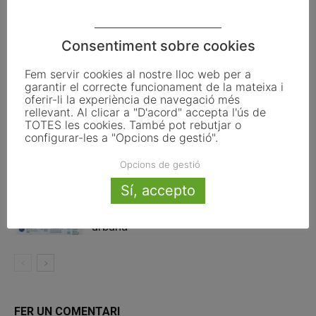
Articles relacionats
Consentiment sobre cookies
Pals reclama revisar el decret dels
Fem servir cookies al nostre lloc web per a
habitatges d’ús turístic per preservar
garantir el correcte funcionament de la mateixa i
l’autonomia municipal
oferir-li la experiència de navegació més
rellevant. Al clicar a "D'acord" accepta l'ús de
TOTES les cookies. També pot rebutjar o
La UE activa les primeres obligacions
configurar-les a "Opcions de gestió".
de transparència de la Llei d’IA que
afecten els ajuntaments
Opcions de gestió
Sí, accepto
El Pla de Barris mobilitza 117 municipis
catalans per impulsar la regeneració
urbana
FER UN COMENTARI