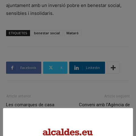
ajuntament amb un inversió pobre en benestar social,
sensibles i insolidaris.
ETIQUETES
benestar social
Mataró
Facebook
X
Linkedin
Article anterior
Article següent
Les comarques de casa
Conveni amb l’Agència de
nostra rebran el 8% de la
l’Habitatge per a implementar
inversió dels pressupostos
l’Oficina de Rehabilitació del
Baix Empordà