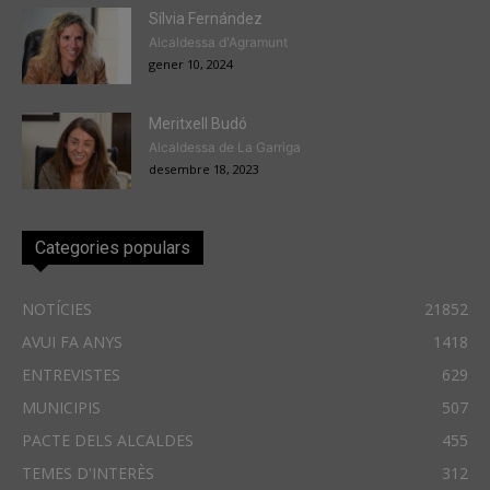
Sílvia Fernández
Alcaldessa d'Agramunt
gener 10, 2024
Meritxell Budó
Alcaldessa de La Garriga
desembre 18, 2023
Categories populars
NOTÍCIES
21852
AVUI FA ANYS
1418
ENTREVISTES
629
MUNICIPIS
507
PACTE DELS ALCALDES
455
TEMES D'INTERÈS
312