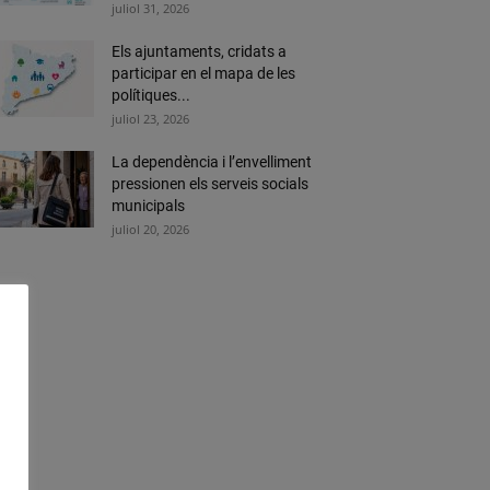
juliol 31, 2026
Els ajuntaments, cridats a
participar en el mapa de les
polítiques...
juliol 23, 2026
La dependència i l’envelliment
pressionen els serveis socials
municipals
juliol 20, 2026