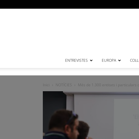
ENTREVISTES
EUROPA
COL·
Inici
NOTÍCIES
Més de 1.300 entitats i particulars 