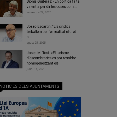
Dionís Guiteras: «En política falta
valentia per dir les coses com...
setembre 29, 2025
Josep Escartin: “Els síndics
treballem per fer realitat el dret
a...
agost 25, 2025
Josep M. Tost: «El turisme
d’escombraries es pot resoldre
homogeneïtzant els...
juliol 14, 2025
NOTÍCIES DELS AJUNTAMENTS