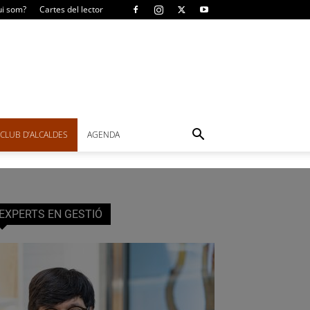
i som?
Cartes del lector
CLUB D’ALCALDES
AGENDA
EXPERTS EN GESTIÓ