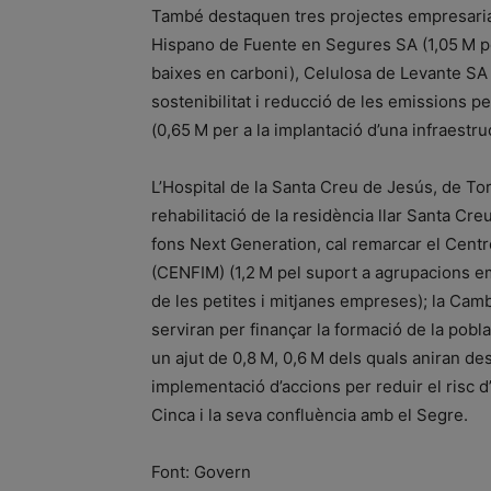
També destaquen tres projectes empresaria
Hispano de Fuente en Segures SA (1,05 M per
baixes en carboni), Celulosa de Levante SA (0
sostenibilitat i reducció de les emissions p
(0,65 M per a la implantació d’una infraestru
L’Hospital de la Santa Creu de Jesús, de Tor
rehabilitació de la residència llar Santa Cr
fons Next Generation, cal remarcar el Centr
(CENFIM) (1,2 M pel suport a agrupacions em
de les petites i mitjanes empreses); la Cam
serviran per finançar la formació de la pobl
un ajut de 0,8 M, 0,6 M dels quals aniran dest
implementació d’accions per reduir el risc d’i
Cinca i la seva confluència amb el Segre.
Font: Govern