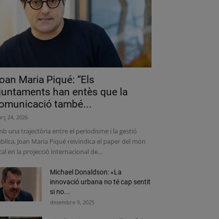
oan Maria Piqué: “Els
juntaments han entès que la
omunicació també...
rç 24, 2026
b una trajectòria entre el periodisme i la gestió
blica, Joan Maria Piqué reivindica el paper del món
cal en la projecció internacional de...
Michael Donaldson: «La
innovació urbana no té cap sentit
si no...
desembre 9, 2025