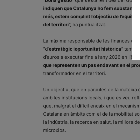
“
bona gestió
” que s’està fent des del Gover
indiquen que Catalunya ho fem substancialme
més, estem complint l’objectiu de l’equilibri
del territori”,
ha puntualitzat.
La màxima responsable de les finances del 
“d’
estratègic ioportunitat històrica
” tant p
d’euros a executar fins a l’any 2026 en l’àmb
que representen un pas endavant en el pro
transformador en el territori.
Un objectiu, que en paraules de la mateixa 
amb les institucions locals, i que es veu refl
que, malgrat el difícil encaix en el mecanis
Catalana en àmbits com el de la mobilitat sost
la indústria, la recerca en salut, la millora d
microxips.