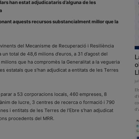
lars han estat adjudicataris d’alguna de les
a
onant aquests recursos substancialment millor que la
ovinents del Mecanisme de Recuperació i Resiliència
 un total de 48,6 milions d’euros, a 31 d’agost del
L
 milions que ha compromès la Generalitat a la vegueria
o
s estatals que s’han adjudicat a entitats de les Terres
L
ju
El
parar a 53 corporacions locals, 460 empreses, 8
d'
e ànim de lucre, 3 centres de recerca o formació i 790
co
d'
sones i entitats de les Terres de l’Ebre s’han adjudicat
fons procedents del MRR.