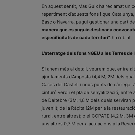
En aquest sentit, Mas Guix ha reclamat un co
repartiment d’aquests fons i que Catalunya, 
Basc o Navarra, pugui gestionar una part de
manera que es puguin destinar a convocatòr
especificitats de cada territori”,
ha reblat.
L’aterratge dels fons NGEU a les Terres de 
Si anem més al detall, veurem que, entre al
ajuntaments d’Amposta (4,4 M, 2M dels quals 
Cases del Castell i nous punts de càrrega rà
cinturó verd i el pla de senyalització, entre 
de Deltebre (3M, 1,8 M dels quals serviran p
juvenil); de la Ràpita (2M per a la restauraci
rural, entre altres); o el COPATE (4,2 M, 3M 
uns altres 0,7 M per a actuacions a la Reserv