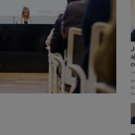
J
a
c
ma
Am
pú
lo