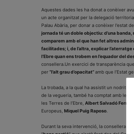
Aquestes dades les ha donat a conèixer avu
un acte organitzat per la delegació territoria
Palau Abària, per donar a conèixer l’estat d
jornada té un doble objectiu: d’una banda, re
comparem amb el que han fet altres adminis
facilitades; i, de l’altra, explicar l’aterrat
l’Ebre quan ens trobem en l’equador del d
consellera.Un exercici de transparència qu
per
“l’alt grau d’opacitat”
amb que l’Estat ge
La trobada, a la qual ha assistit un nodrit g
de la vegueria, també ha comptat amb les in
les Terres de l’Ebre,
Albert Salvadó Ferná
Europeus,
Miquel Puig Raposo
.
Durant la seva intervenció, la consellera d’E