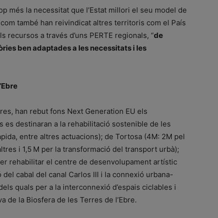
p més la necessitat que l’Estat millori el seu model de
com també han reivindicat altres territoris com el País
ls recursos a través d’uns PERTE regionals, “
de
ies ben adaptades a les necessitats i les
l’Ebre
tres, han rebut fons Next Generation EU els
es destinaran a la rehabilitació sostenible de les
pida, entre altres actuacions); de Tortosa (4M: 2M pel
altres i 1,5 M per la transformació del transport urbà);
er rehabilitar el centre de desenvolupament artístic
ó del cabal del canal Carlos III i la connexió urbana-
dels quals per a la interconnexió d’espais ciclables i
a de la Biosfera de les Terres de l’Ebre.