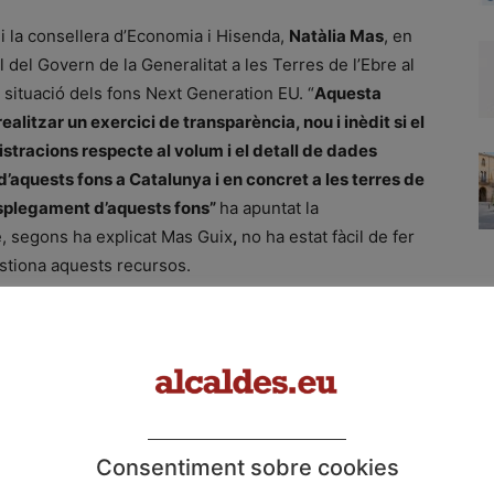
i la consellera d’Economia i Hisenda,
Natàlia Mas
, en
l del Govern de la Generalitat a les Terres de l’Ebre al
e situació dels fons Next Generation EU. “
Aquesta
alitzar un exercici de transparència, nou i inèdit si el
tracions respecte al volum i el detall de dades
ge d’aquests fons a Catalunya i en concret a les terres de
esplegament d’aquests fons”
ha apuntat la
e, segons ha explicat Mas Guix
,
no ha estat fàcil de fer
stiona aquests recursos.
rup d’empresaris i representants del món local i social
tervencions del delegat del Govern de la Generalitat a
ndez
, i del secretari d’Afers Econòmics i Fons
Consentiment sobre cookies
conomia i Hisenda, Natàlia Mas Guix, ha subratllat la