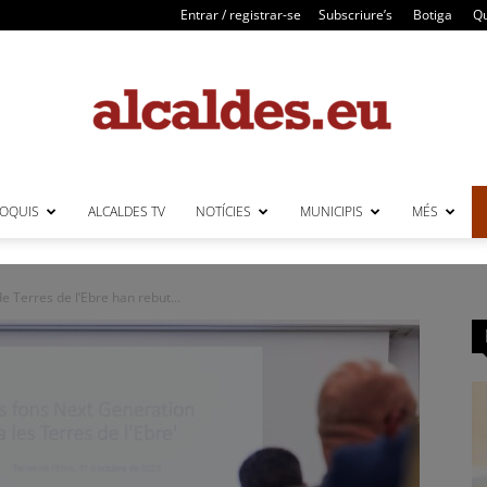
Entrar / registrar-se
Subscriure’s
Botiga
Qu
LOQUIS
ALCALDES TV
NOTÍCIES
MUNICIPIS
MÉS
Alcaldes
de Terres de l’Ebre han rebut...