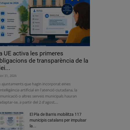
a UE activa les primeres
bligacions de transparència de la
lei...
liol 31, 2026
s ajuntaments que hagin incorporat eines
intel·ligència artificial en l'atenció ciutadana, la
municació o altres serveis municipals hauran
adaptar-se, a partir del 2 d'agost,...
El Pla de Barris mobilitza 117
municipis catalans per impulsar
la...