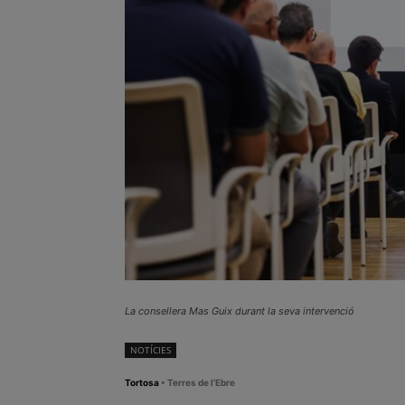
La consellera Mas Guix durant la seva intervenció
NOTÍCIES
Tortosa
• Terres de l’Ebre