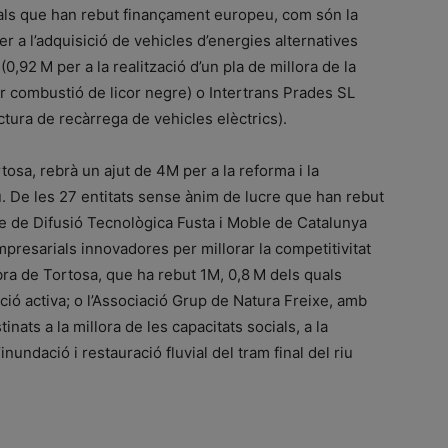
ls que han rebut finançament europeu, com són la
 a l’adquisició de vehicles d’energies alternatives
,92 M per a la realització d’un pla de millora de la
er combustió de licor negre) o Intertrans Prades SL
ctura de recàrrega de vehicles elèctrics).
tosa, rebrà un ajut de 4M per a la reforma i la
eu. De les 27 entitats sense ànim de lucre que han rebut
e de Difusió Tecnològica Fusta i Moble de Catalunya
presarials innovadores per millorar la competitivitat
bra de Tortosa, que ha rebut 1M, 0,8 M dels quals
ació activa; o l’Associació Grup de Natura Freixe, amb
inats a la millora de les capacitats socials, a la
nundació i restauració fluvial del tram final del riu