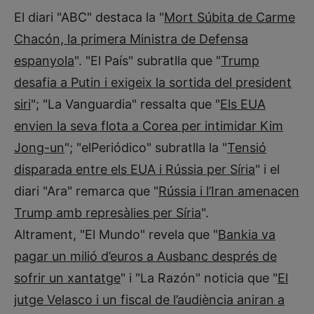
El diari "ABC" destaca la "
Mort Súbita de Carme
Chacón, la primera Ministra de Defensa
espanyola
". "El País" subratlla que "
Trump
desafia a Putin i exigeix la sortida del president
siri
"; "La Vanguardia" ressalta que "
Els EUA
envien la seva flota a Corea per intimidar Kim
Jong-un
"; "elPeriódico" subratlla la "
Tensió
disparada entre els EUA i Rússia per Síria
" i el
diari "Ara" remarca que "
Rússia i l’Iran amenacen
Trump amb represàlies per Síria
".
Altrament, "El Mundo" revela que "
Bankia va
pagar un milió d’euros a Ausbanc després de
sofrir un xantatge
" i "La Razón" noticia que "
El
jutge Velasco i un fiscal de l’audiència aniran a