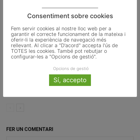
Articles relacionats
Consentiment sobre cookies
Pals reclama revisar el decret dels
habitatges d’ús turístic per preservar
Fem servir cookies al nostre lloc web per a
l’autonomia municipal
garantir el correcte funcionament de la mateixa i
oferir-li la experiència de navegació més
rellevant. Al clicar a "D'acord" accepta l'ús de
La UE activa les primeres obligacions
TOTES les cookies. També pot rebutjar o
de transparència de la Llei d’IA que
configurar-les a "Opcions de gestió".
afecten els ajuntaments
Opcions de gestió
El Pla de Barris mobilitza 117 municipis
Sí, accepto
catalans per impulsar la regeneració
urbana
FER UN COMENTARI