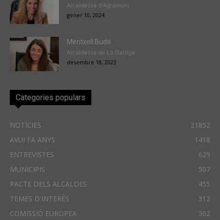
Alcaldessa d'Agramunt
gener 10, 2024
Meritxell Budó
Alcaldessa de La Garriga
desembre 18, 2023
Categories populars
NOTÍCIES
21852
AVUI FA ANYS
1418
ENTREVISTES
629
MUNICIPIS
507
PACTE DELS ALCALDES
455
TEMES D'INTERÈS
312
COMISSIÓ EUROPEA
302