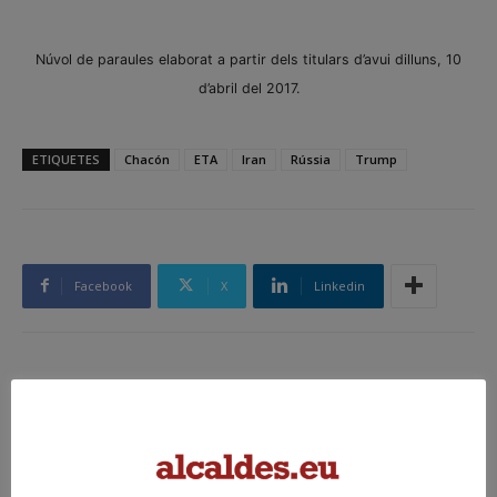
Núvol de paraules elaborat a partir dels titulars d’avui dilluns, 10
d’abril del 2017.
ETIQUETES
Chacón
ETA
Iran
Rússia
Trump
Facebook
X
Linkedin
Article anterior
Article següent
Transparència, per a què?
Mor Carme Chacón