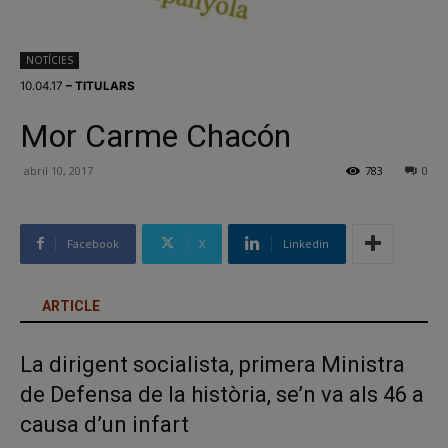
NOTÍCIES
10.04.17
– TITULARS
Mor Carme Chacón
abril 10, 2017
783
0
Facebook
X
Linkedin
ARTICLE
La dirigent socialista, primera Ministra
de Defensa de la història, se’n va als 46 a
causa d’un infart