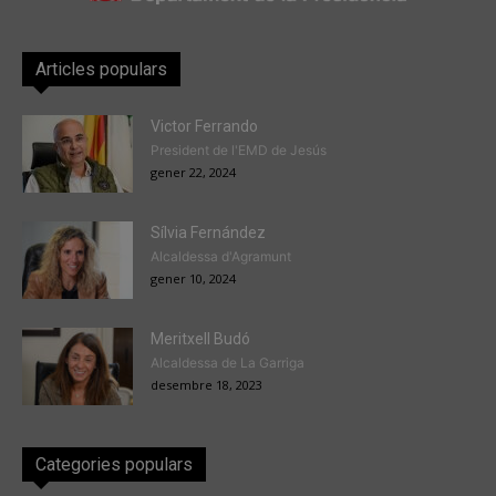
Articles populars
Victor Ferrando
President de l'EMD de Jesús
gener 22, 2024
Sílvia Fernández
Alcaldessa d'Agramunt
gener 10, 2024
Meritxell Budó
Alcaldessa de La Garriga
desembre 18, 2023
Categories populars