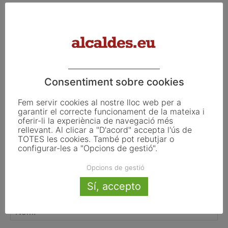
La UE activa les primeres obligacions
de transparència de la Llei d’IA que
afecten els ajuntaments
Consentiment sobre cookies
FER UN COMENTARI
Fem servir cookies al nostre lloc web per a
garantir el correcte funcionament de la mateixa i
oferir-li la experiència de navegació més
rellevant. Al clicar a "D'acord" accepta l'ús de
TOTES les cookies. També pot rebutjar o
configurar-les a "Opcions de gestió".
Opcions de gestió
Sí, accepto