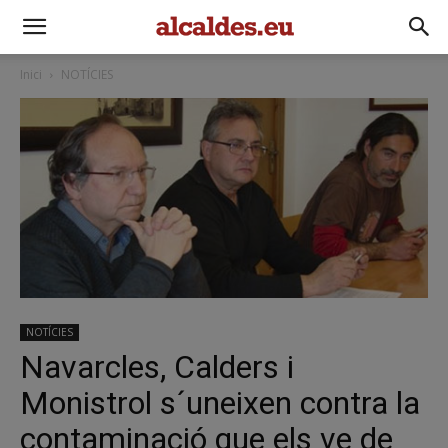
Inici
NOTÍCIES
NOTÍCIES
Navarcles, Calders i
Monistrol s´uneixen contra la
contaminació que els ve de