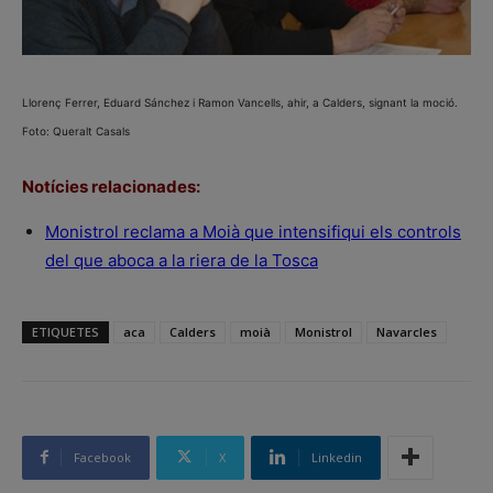
Llorenç Ferrer, Eduard Sánchez i Ramon Vancells, ahir, a Calders, signant la moció.
Foto: Queralt Casals
Notícies relacionades:
Monistrol reclama a Moià que intensifiqui els controls
del que aboca a la riera de la Tosca
ETIQUETES
aca
Calders
moià
Monistrol
Navarcles
Facebook
X
Linkedin