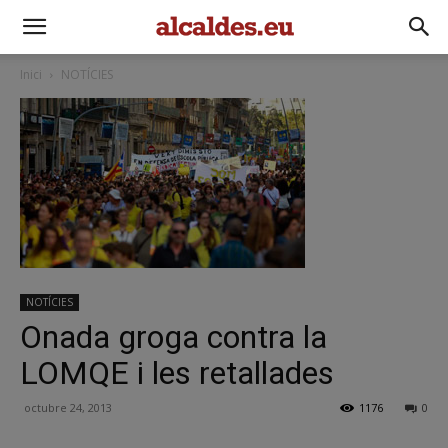
Inici
NOTÍCIES
NOTÍCIES
Onada groga contra la
LOMQE i les retallades
octubre 24, 2013
1176
0