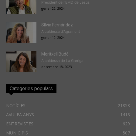
President de l'EMD de Jesús
gener 22, 2024
Sílvia Fernández
Alcaldessa d'Agramunt
gener 10, 2024
Meritxell Budó
Alcaldessa de La Garriga
desembre 18, 2023
Categories populars
NOTÍCIES
21853
AVUI FA ANYS
1418
ENTREVISTES
629
MUNICIPIS
507