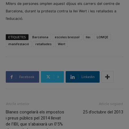
Milers de persones omplen aquest dijous els carrers del centre de
Barcelona, durant la protesta contra la llei Wert i les retallades a
l’educació.
ETIQUETES
Barcelona
escoles bressol
llei
LOMQE
manifestació
retallades
Wert
Facebook
X
Linkedin
Article anterior
Article següent
Blanes congelarà els impostos
25 d’octubre del 2013
i preus públics pel 2014 llevat
de l’IBI, que s’abaixarà un 0’5%