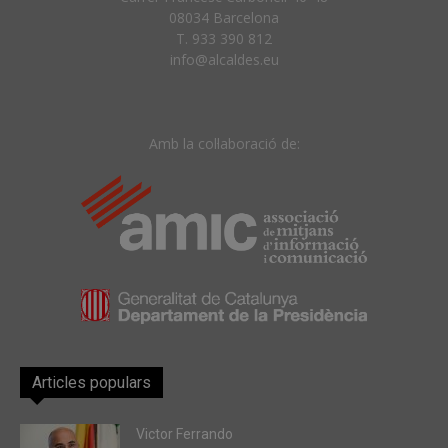
08034 Barcelona
T. 933 390 812
info@alcaldes.eu
Amb la col·laboració de:
Articles populars
Victor Ferrando