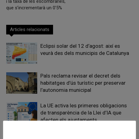
i la taxa de les escombraries,
que s’incrementarà un 0’5%
Articles relacionats
Eclipsi solar del 12 d’agost: així es
veurà des dels municipis de Catalunya
Pals reclama revisar el decret dels
habitatges d’ús turístic per preservar
l’autonomia municipal
La UE activa les primeres obligacions
de transparència de la Llei d’IA que
afecten els ajuntaments