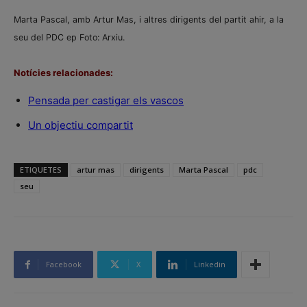
Marta Pascal, amb Artur Mas, i altres dirigents del partit ahir, a la
seu del PDC ep Foto: Arxiu.
Notícies relacionades:
Pensada per castigar els vascos
Un objectiu compartit
ETIQUETES
artur mas
dirigents
Marta Pascal
pdc
seu
Facebook
X
Linkedin