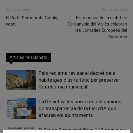
Article anterior
Article següent
El Partit Demòcrata Català,
Els museus de la ciutat de
vetat
Cerdanyola del Vallès celebren
les Jornades Europees del
Patrimoni
Articles relacionats
Pals reclama revisar el decret dels
habitatges d’ús turístic per preservar
l’autonomia municipal
La UE activa les primeres obligacions
de transparència de la Llei d’IA que
afecten els ajuntaments
El Pla de Barris mobilitza 117 municipis