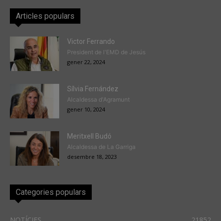
Articles populars
Victor Ferrando
President de l'EMD de Jesús
gener 22, 2024
Sílvia Fernández
Alcaldessa d'Agramunt
gener 10, 2024
Meritxell Budó
Alcaldessa de La Garriga
desembre 18, 2023
Categories populars
NOTÍCIES
21852