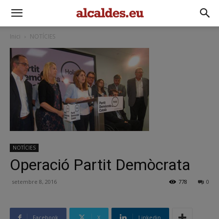
Inici
NOTÍCIES
NOTÍCIES
Operació Partit Demòcrata
setembre 8, 2016
778
0
Facebook
X
Linkedin