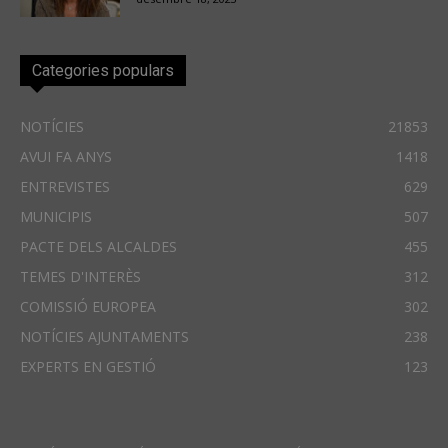
Categories populars
NOTÍCIES
21853
AVUI FA ANYS
1418
ENTREVISTES
629
MUNICIPIS
507
PACTE DELS ALCALDES
455
TEMES D'INTERÈS
312
COMISSIÓ EUROPEA
302
NOTÍCIES AJUNTAMENTS
238
EXPERTS EN GESTIÓ
123