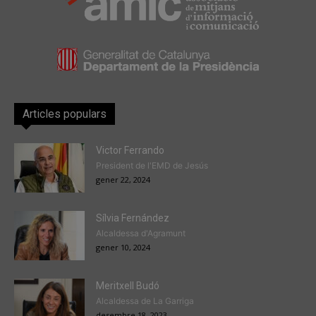
Articles populars
Victor Ferrando
President de l'EMD de Jesús
gener 22, 2024
Sílvia Fernández
Alcaldessa d'Agramunt
gener 10, 2024
Meritxell Budó
Alcaldessa de La Garriga
desembre 18, 2023