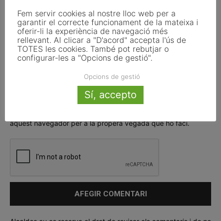
Fem servir cookies al nostre lloc web per a
garantir el correcte funcionament de la mateixa i
oferir-li la experiència de navegació més
rellevant. Al clicar a "D'acord" accepta l'ús de
TOTES les cookies. També pot rebutjar o
configurar-les a "Opcions de gestió".
Opcions de gestió
Sí, accepto
Deseu el meu nom, el meu correu electrònic i el lloc web en
aquest navegador per a la propera vegada que ho faci.