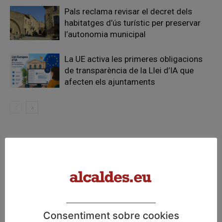
Pals reclama revisar el decret dels
habitatges d’ús turístic per preservar
l’autonomia municipal
La UE activa les primeres obligacions
de transparència de la Llei d’IA que
afecten els ajuntaments
FER UN COMENTARI
Consentiment sobre cookies