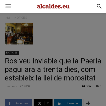
Inici
NOTÍCIES
NOTÍCIES
Ros veu inviable que la Paeria
pagui ara a trenta dies, com
estableix la llei de morositat
novembre 27, 2010
586
0
Facebook
X
Linkedin