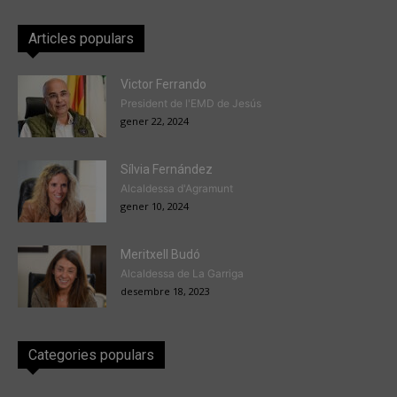
Articles populars
Victor Ferrando
President de l'EMD de Jesús
gener 22, 2024
Sílvia Fernández
Alcaldessa d'Agramunt
gener 10, 2024
Meritxell Budó
Alcaldessa de La Garriga
desembre 18, 2023
Categories populars