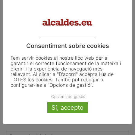
TESTAREG reforça la cooperació
transfronterera per impulsar el relleu
generacional al camp
Consentiment sobre cookies
FER UN COMENTARI
Fem servir cookies al nostre lloc web per a
garantir el correcte funcionament de la mateixa i
oferir-li la experiència de navegació més
rellevant. Al clicar a "D'acord" accepta l'ús de
TOTES les cookies. També pot rebutjar o
configurar-les a "Opcions de gestió".
Opcions de gestió
Sí, accepto