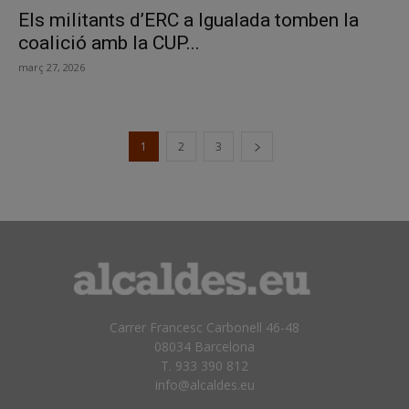
Els militants d’ERC a Igualada tomben la
coalició amb la CUP...
març 27, 2026
1
2
3
Carrer Francesc Carbonell 46-48
08034 Barcelona
T. 933 390 812
info@alcaldes.eu