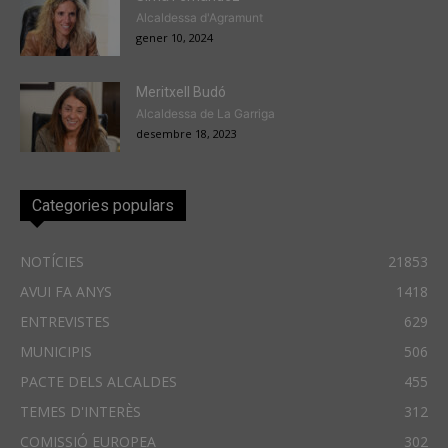
Alcaldessa d'Agramunt
gener 10, 2024
Meritxell Budó
Alcaldessa de La Garriga
desembre 18, 2023
Categories populars
NOTÍCIES
21853
AVUI FA ANYS
1418
ENTREVISTES
629
MUNICIPIS
506
PACTE DELS ALCALDES
455
TEMES D'INTERÈS
312
COMISSIÓ EUROPEA
302