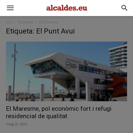
Inici
Etiquetes
El Punt Avui
Etiqueta: El Punt Avui
El Maresme, pol econòmic fort i refugi
residencial de qualitat
maig 29, 2026