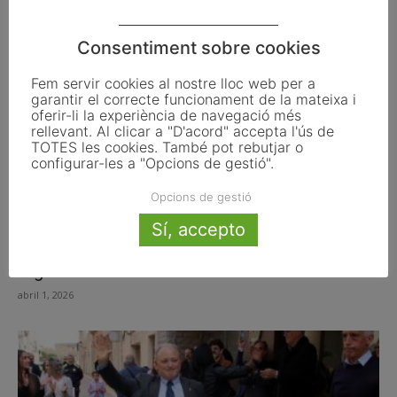
abril 8, 2026
Consentiment sobre cookies
Fem servir cookies al nostre lloc web per a
garantir el correcte funcionament de la mateixa i
oferir-li la experiència de navegació més
rellevant. Al clicar a "D'acord" accepta l'ús de
TOTES les cookies. També pot rebutjar o
configurar-les a "Opcions de gestió".
Opcions de gestió
Sí, accepto
Mor als 87 anys l’històric alcalde de
Figueres Marià Lorca
abril 1, 2026