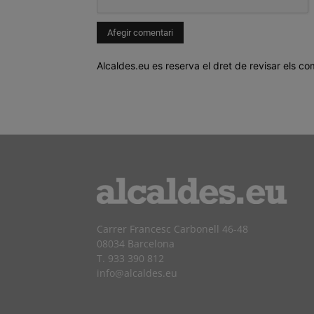
Alcaldes.eu es reserva el dret de revisar els co
Carrer Francesc Carbonell 46-48
08034 Barcelona
T. 933 390 812
info@alcaldes.eu