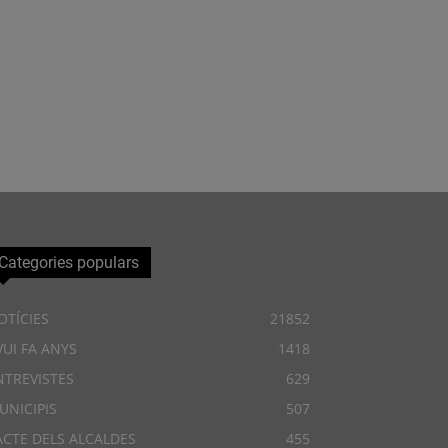
Categories populars
OTÍCIES
21852
VUI FA ANYS
1418
NTREVISTES
629
UNICIPIS
507
ACTE DELS ALCALDES
455