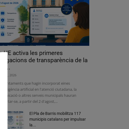
a UE activa les primeres
bligacions de transparència de la
lei...
liol 31, 2026
s ajuntaments que hagin incorporat eines
intel·ligència artificial en l'atenció ciutadana, la
municació o altres serveis municipals hauran
adaptar-se, a partir del 2 d'agost,...
El Pla de Barris mobilitza 117
municipis catalans per impulsar
la...