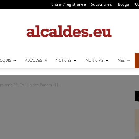
Entrar / registrar-se
Subscriure’s
Botiga
Qu
LOQUIS
ALCALDES TV
NOTÍCIES
MUNICIPIS
MÉS
Alcaldes
ra amb PP, Cs i Unides Podem l’11...