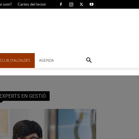
i som?
Cartes del lector
CLUB D’ALCALDES
AGENDA
EXPERTS EN GESTIÓ