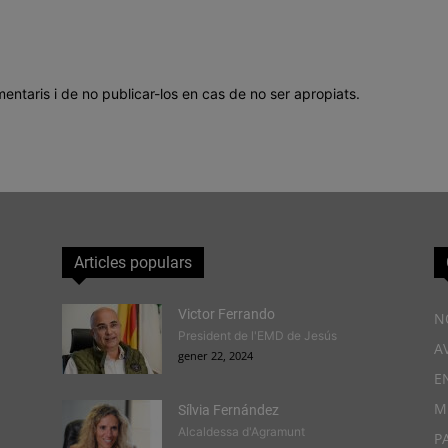
mentaris i de no publicar-los en cas de no ser apropiats.
Articles populars
Victor Ferrando
N
President de l'EMD de Jesús
A
gener 22, 2024
E
M
Sílvia Fernández
Alcaldessa d'Agramunt
P