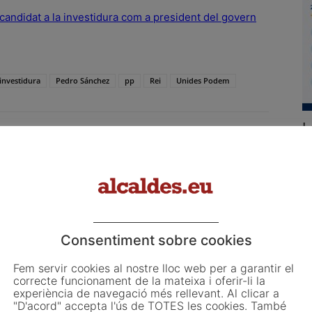
andidat a la investidura com a president del govern
investidura
Pedro Sánchez
pp
Rei
Unides Podem
L
o
L
Email
WhatsApp
ju
El
d'
co
Article següent
Consentiment sobre cookies
d'
La Diputació de Barcelona presta suport tècnic i
at
econòmic a més de 200 municipis en matèria de
Fem servir cookies al nostre lloc web per a garantir el
seguretat alimentària
correcte funcionament de la mateixa i oferir-li la
experiència de navegació més rellevant. Al clicar a
"D'acord" accepta l'ús de TOTES les cookies. També