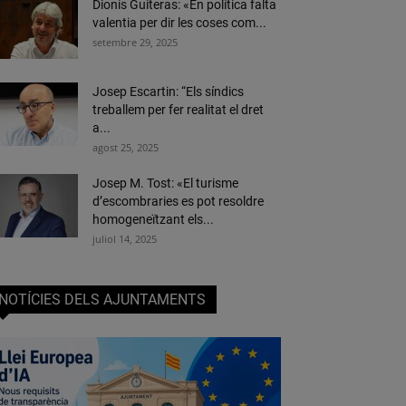
Dionís Guiteras: «En política falta
valentia per dir les coses com...
setembre 29, 2025
Josep Escartin: “Els síndics
treballem per fer realitat el dret
a...
agost 25, 2025
Josep M. Tost: «El turisme
d’escombraries es pot resoldre
homogeneïtzant els...
juliol 14, 2025
NOTÍCIES DELS AJUNTAMENTS