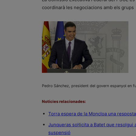
coordinarà les negociacions amb els grups
Pedro Sánchez, president del govern espanyol en fu
Notícies relacionades:
Torra espera de la Moncloa una resposta
Junqueras sol·licita a Batet que resolgui
suspensió