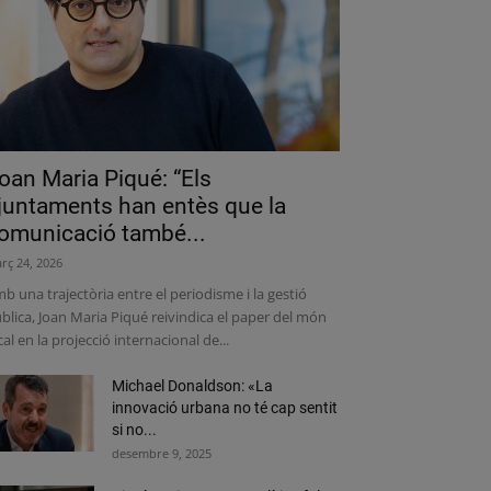
oan Maria Piqué: “Els
juntaments han entès que la
omunicació també...
rç 24, 2026
b una trajectòria entre el periodisme i la gestió
blica, Joan Maria Piqué reivindica el paper del món
cal en la projecció internacional de...
Michael Donaldson: «La
innovació urbana no té cap sentit
si no...
desembre 9, 2025