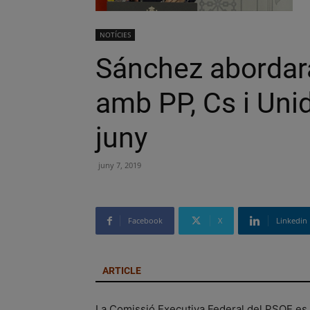
NOTÍCIES
Sánchez abordarà
amb PP, Cs i Uni
juny
juny 7, 2019
Facebook
X
Linkedin
ARTICLE
La Comissió Executiva Federal del PSOE es r