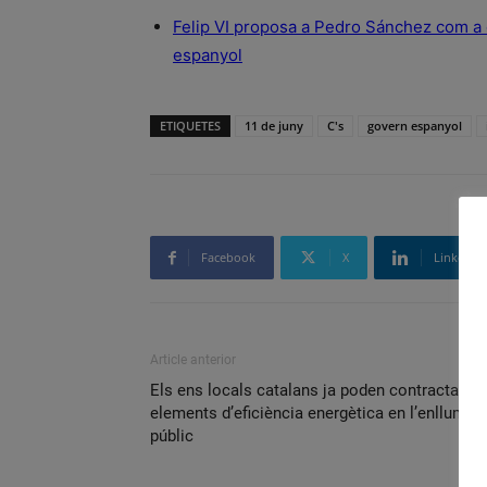
Felip VI proposa a Pedro Sánchez com a c
espanyol
ETIQUETES
11 de juny
C's
govern espanyol
Facebook
X
Linkedin
Article anterior
Els ens locals catalans ja poden contractar
elements d’eficiència energètica en l’enllumen
públic