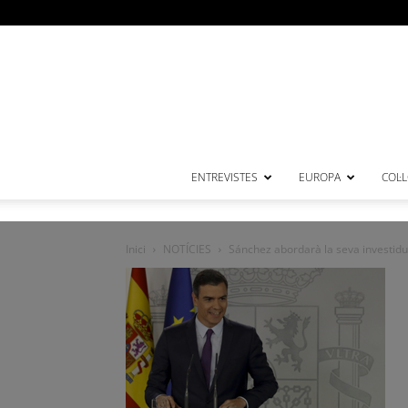
ENTREVISTES
EUROPA
COL·
Inici
NOTÍCIES
Sánchez abordarà la seva investidu