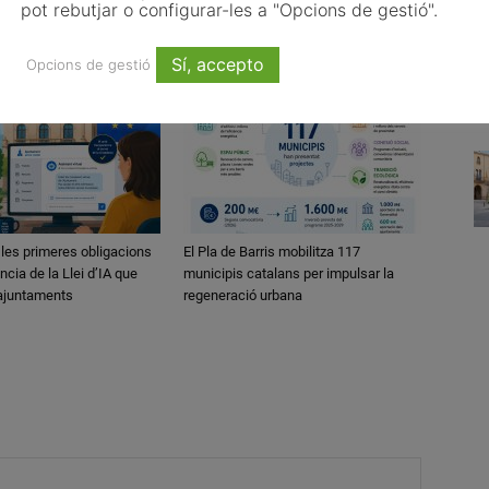
pot rebutjar o configurar-les a "Opcions de gestió".
Sí, accepto
Opcions de gestió
 les primeres obligacions
El Pla de Barris mobilitza 117
ncia de la Llei d’IA que
municipis catalans per impulsar la
 ajuntaments
regeneració urbana