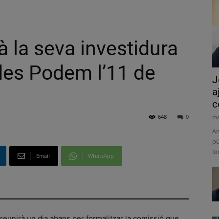
 la seva investidura
des Podem l’11 de
J
a
c
648
0
ma
Am
pú
lo
Email
WhatsApp
eunirà un dia abans per formalitzar la comissió que