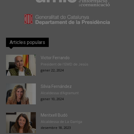
Articles populars
Victor Ferrando
President de l'EMD de Jesús
gener 22, 2024
Sílvia Fernández
Alcaldessa d'Agramunt
gener 10, 2024
Meritxell Budó
Alcaldessa de La Garriga
desembre 18, 2023