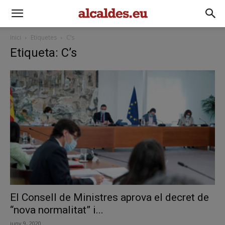
Inici
Etiquetes
C’s
Etiqueta: C’s
El Consell de Ministres aprova el decret de
“nova normalitat” i...
juny 9, 2020