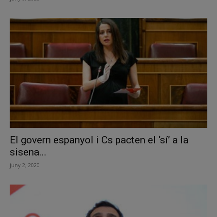
El govern espanyol i Cs pacten el ‘sí’ a la
sisena...
juny 2, 2020