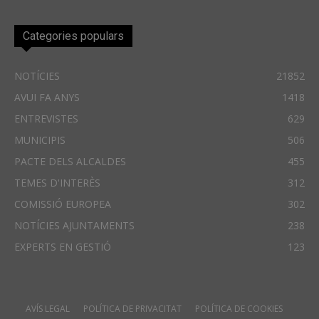
Categories populars
NOTÍCIES
21852
AVUI FA ANYS
1418
ENTREVISTES
629
MUNICIPIS
506
PACTE DELS ALCALDES
455
TEMES D'INTERÈS
312
COMISSIÓ EUROPEA
302
NOTÍCIES AJUNTAMENTS
238
EXPERTS EN GESTIÓ
123
AVÍS LEGAL
POLÍTICA DE PRIVACITAT
POLÍTICA DE COOKIES