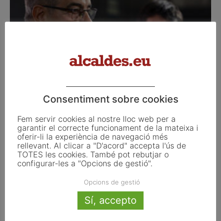
Corbacho trenca amb Valls i s’uneix al grup
municipal de Cs...
Consentiment sobre cookies
juny 18, 2019
Fem servir cookies al nostre lloc web per a
garantir el correcte funcionament de la mateixa i
oferir-li la experiència de navegació més
rellevant. Al clicar a "D'acord" accepta l'ús de
TOTES les cookies. També pot rebutjar o
configurar-les a "Opcions de gestió".
Opcions de gestió
Sí, accepto