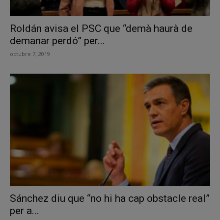
Roldán avisa el PSC que “demà haurà de
demanar perdó” per...
octubre 7, 2019
Sánchez diu que “no hi ha cap obstacle real”
per a...