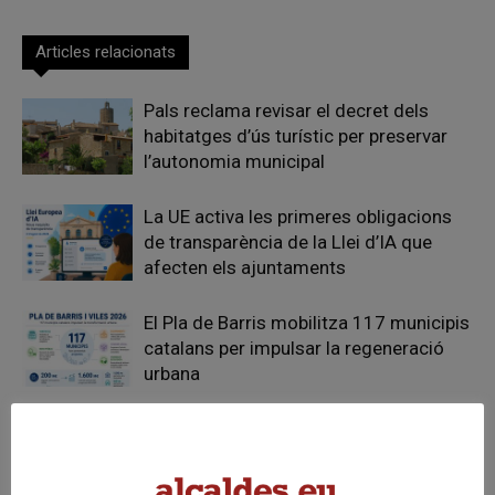
Articles relacionats
Pals reclama revisar el decret dels
habitatges d’ús turístic per preservar
l’autonomia municipal
La UE activa les primeres obligacions
de transparència de la Llei d’IA que
afecten els ajuntaments
El Pla de Barris mobilitza 117 municipis
catalans per impulsar la regeneració
urbana