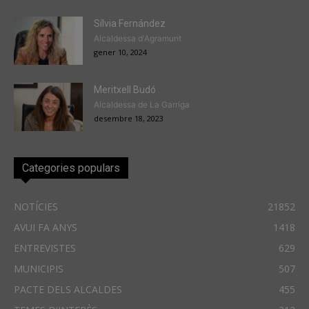
Sílvia Fernández
Alcaldessa d'Agramunt
gener 10, 2024
Meritxell Budó
Alcaldessa de La Garriga
desembre 18, 2023
Categories populars
NOTÍCIES
21852
AVUI FA ANYS
1418
ENTREVISTES
629
MUNICIPIS
507
PACTE DELS ALCALDES
455