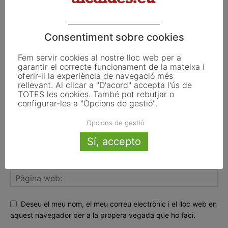
FER UN COMENTARI
Consentiment sobre cookies
Fem servir cookies al nostre lloc web per a
garantir el correcte funcionament de la mateixa i
oferir-li la experiència de navegació més
rellevant. Al clicar a "D'acord" accepta l'ús de
TOTES les cookies. També pot rebutjar o
configurar-les a "Opcions de gestió".
Opcions de gestió
Sí, accepto
Deseu el meu nom, el meu correu electrònic i el lloc web en
aquest navegador per a la propera vegada que ho faci.