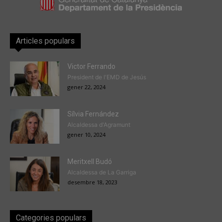
Articles populars
Victor Ferrando
President de l'EMD de Jesús
gener 22, 2024
Sílvia Fernández
Alcaldessa d'Agramunt
gener 10, 2024
Meritxell Budó
Alcaldessa de La Garriga
desembre 18, 2023
Categories populars