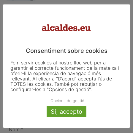
TESTAREG reforça la cooperació
transfronterera per impulsar el relleu
generacional al camp
Consentiment sobre cookies
FER UN COMENTARI
Fem servir cookies al nostre lloc web per a
garantir el correcte funcionament de la mateixa i
oferir-li la experiència de navegació més
rellevant. Al clicar a "D'acord" accepta l'ús de
TOTES les cookies. També pot rebutjar o
configurar-les a "Opcions de gestió".
Opcions de gestió
Sí, accepto