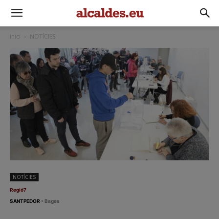
Inici
NOTÍCIES
NOTÍCIES
Regió7
SANTPEDOR
• Bages