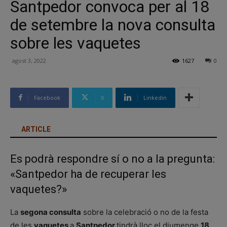
Santpedor convoca per al 18
de setembre la nova consulta
sobre les vaquetes
agost 3, 2022
1627
0
Facebook
X
Linkedin
ARTICLE
Es podrà respondre sí o no a la pregunta:
«Santpedor ha de recuperar les
vaquetes?»
La
segona consulta
sobre la celebració o no de la festa
de les
vaquetes
a
Santpedor
tindrà lloc el diumenge
18