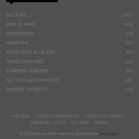
NOTÍCIES
21851
AVUI FA ANYS
1418
ENTREVISTES
629
MUNICIPIS
507
PACTE DELS ALCALDES
455
TEMES D'INTERÈS
312
COMISSIÓ EUROPEA
302
NOTÍCIES AJUNTAMENTS
236
EXPERTS EN GESTIÓ
123
AVÍS LEGAL
POLÍTICA DE PRIVACITAT
POLÍTICA DE COOKIES
CARTES DEL LECTOR
QUI SOM?
BOTIGA
© 2020 tots els drets reservats. Manteniment
Areadigital.