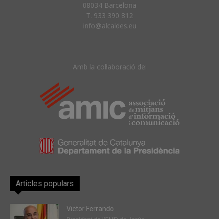
08034 Barcelona
T. 933 390 812
info@alcaldes.eu
Amb la col·laboració de:
Articles populars
Victor Ferrando