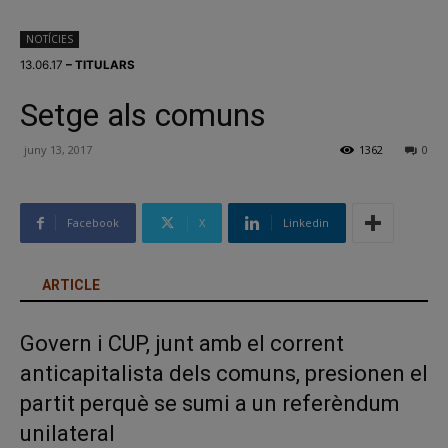
NOTÍCIES
13.06.17
– TITULARS
Setge als comuns
juny 13, 2017
1362
0
Facebook
X
Linkedin
ARTICLE
Govern i CUP, junt amb el corrent
anticapitalista dels comuns, presionen el
partit perquè se sumi a un referèndum
unilateral