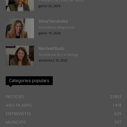
President de l'EMD de Jesús
gener 22, 2024
Sílvia Fernández
Alcaldessa d'Agramunt
gener 10, 2024
Meritxell Budó
Alcaldessa de La Garriga
desembre 18, 2023
Categories populars
NOTÍCIES
21853
AVUI FA ANYS
1418
ENTREVISTES
629
MUNICIPIS
507