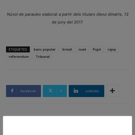
Núvol de paraules elaborat a partir dels titulars d’avui dimarts, 13
de juny del 2017.
ETIQUETES
banc popular
brexit
nuet
Pujol
rajoy
referendum
Tribunal
Facebook
X
Linkedin
Article anterior
Article següent
Memòria 2016 de la Comissió
Puigdemont signarà el decret
de Garantia del Dret d’Accés a
poc abans de la Diada