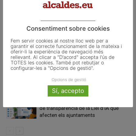
la Informació Pública
Articles relacionats
Consentiment sobre cookies
Fem servir cookies al nostre lloc web per a
Eclipsi solar del 12 d’agost: així es
garantir el correcte funcionament de la mateixa i
veurà des dels municipis de Catalunya
oferir-li la experiència de navegació més
rellevant. Al clicar a "D'acord" accepta l'ús de
TOTES les cookies. També pot rebutjar o
configurar-les a "Opcions de gestió".
Pals reclama revisar el decret dels
habitatges d’ús turístic per preservar
Opcions de gestió
l’autonomia municipal
Sí, accepto
La UE activa les primeres obligacions
de transparència de la Llei d’IA que
afecten els ajuntaments