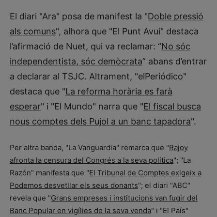
El diari "Ara" posa de manifest la "
Doble pressió
als comuns
", alhora que "El Punt Avui" destaca
l’afirmació de Nuet, qui va reclamar: “
No sóc
independentista, sóc demòcrata
” abans d’entrar
a declarar al TSJC. Altrament, "elPeriódico"
destaca que "
La reforma horària es farà
esperar
" i "El Mundo" narra que "
El fiscal busca
nous comptes dels Pujol a un banc tapadora
".
Per altra banda, "La Vanguardia" remarca que "
Rajoy
afronta la censura del Congrés a la seva política
"; "La
Razón" manifesta que "
El Tribunal de Comptes exigeix a
Podemos desvetllar els seus donants
"; el diari "ABC"
revela que "
Grans empreses i institucions van fugir del
Banc Popular en vigílies de la seva venda
" i "El País"