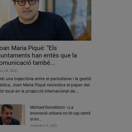
oan Maria Piqué: “Els
juntaments han entès que la
omunicació també...
rç 24, 2026
b una trajectòria entre el periodisme i la gestió
blica, Joan Maria Piqué reivindica el paper del
n local en la projecció internacional de...
Michael Donaldson: «La
innovació urbana no té cap sentit
si no...
desembre 9, 2025