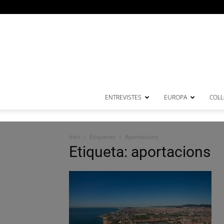
ENTREVISTES
EUROPA
COL·
Inici
Etiquetes
Aportacions
Etiqueta: aportacions