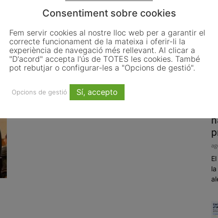
Consentiment sobre cookies
Fem servir cookies al nostre lloc web per a garantir el
correcte funcionament de la mateixa i oferir-li la
Sallent obre un canal de debat i d
experiència de navegació més rellevant. Al clicar a
´aportacions sobre els espais...
"D'acord" accepta l'ús de TOTES les cookies. També
pot rebutjar o configurar-les a "Opcions de gestió".
juliol 5, 2012
Sí, accepto
Opcions de gestió
P
h
p
ag
El
la
al