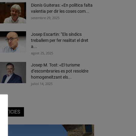
Dionís Guiteras: «En política falta
valentia per dir les coses com...
setembre 29, 2025
Josep Escartin: “Els síndics
treballem per fer realitat el dret
a...
agost 25, 2025
Josep M. Tost: «El turisme
d’escombraries es pot resoldre
homogeneïtzant els...
juliol 14, 2025
NOTICIES