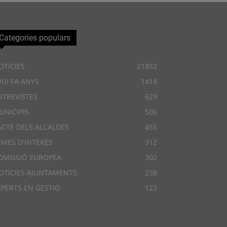
Categories populars
OTÍCIES
21852
VUI FA ANYS
1418
NTREVISTES
629
UNICIPIS
506
ACTE DELS ALCALDES
455
EMES D'INTERÈS
312
OMISSIÓ EUROPEA
302
OTÍCIES AJUNTAMENTS
238
XPERTS EN GESTIÓ
123