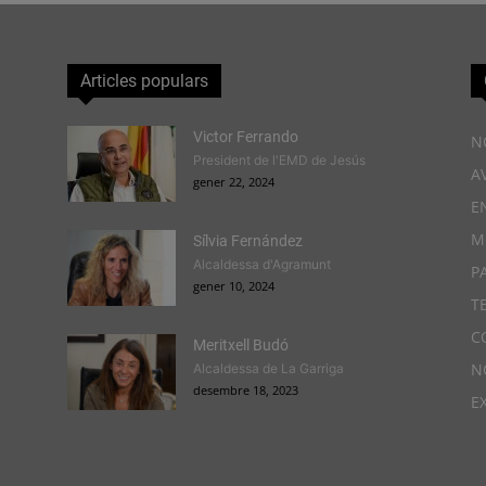
Articles populars
Victor Ferrando
N
President de l'EMD de Jesús
A
gener 22, 2024
E
M
Sílvia Fernández
Alcaldessa d'Agramunt
P
gener 10, 2024
T
C
Meritxell Budó
N
Alcaldessa de La Garriga
desembre 18, 2023
E