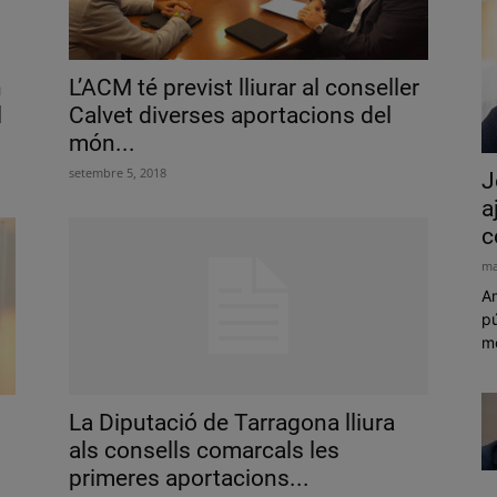
n
L’ACM té previst lliurar al conseller
l
Calvet diverses aportacions del
món...
setembre 5, 2018
J
a
c
ma
Am
pú
mó
La Diputació de Tarragona lliura
als consells comarcals les
primeres aportacions...