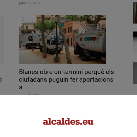
juny 25, 2015
Blanes obre un termini perquè els
ó
ciutadans puguin fer aportacions
a...
maig 13, 2013