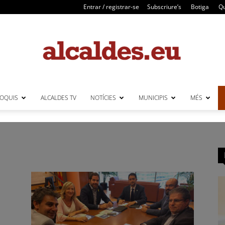
Entrar / registrar-se
Subscriure’s
Botiga
Qu
LOQUIS
ALCALDES TV
NOTÍCIES
MUNICIPIS
MÉS
Alcaldes