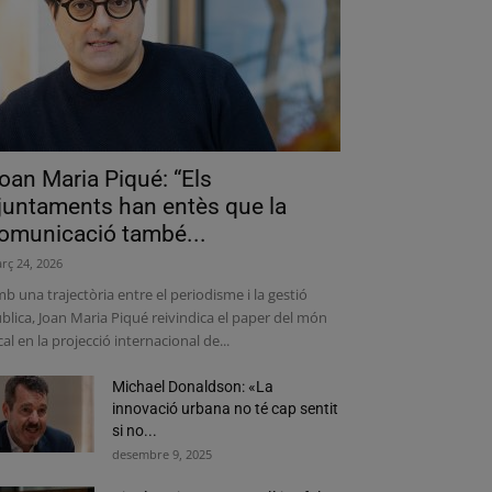
oan Maria Piqué: “Els
juntaments han entès que la
omunicació també...
rç 24, 2026
b una trajectòria entre el periodisme i la gestió
blica, Joan Maria Piqué reivindica el paper del món
cal en la projecció internacional de...
Michael Donaldson: «La
innovació urbana no té cap sentit
si no...
desembre 9, 2025