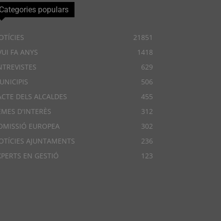
Categories populars
OTÍCIES
21851
VUI FA ANYS
1418
NTREVISTES
629
UNICIPIS
506
ACTE DELS ALCALDES
455
EMES D'INTERÈS
312
OMISSIÓ EUROPEA
302
OTÍCIES AJUNTAMENTS
236
XPERTS EN GESTIÓ
123