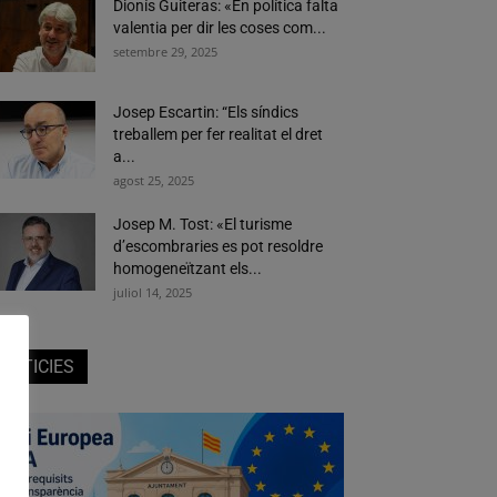
Dionís Guiteras: «En política falta
valentia per dir les coses com...
setembre 29, 2025
Josep Escartin: “Els síndics
treballem per fer realitat el dret
a...
agost 25, 2025
Josep M. Tost: «El turisme
d’escombraries es pot resoldre
homogeneïtzant els...
juliol 14, 2025
NOTICIES