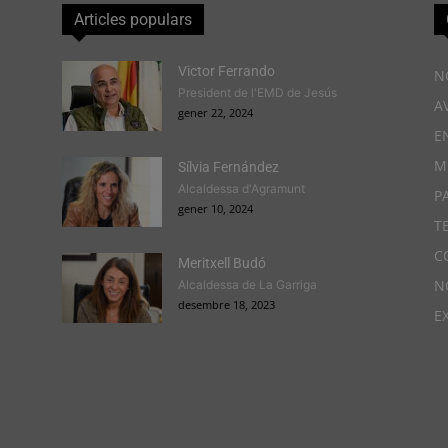
Articles populars
Victor Ferrando
N
President de l'EMD de Jesús
A
gener 22, 2024
E
M
Sílvia Fernández
Alcaldessa d'Agramunt
P
gener 10, 2024
T
C
Meritxell Budó
N
Alcaldessa de La Garriga
desembre 18, 2023
E