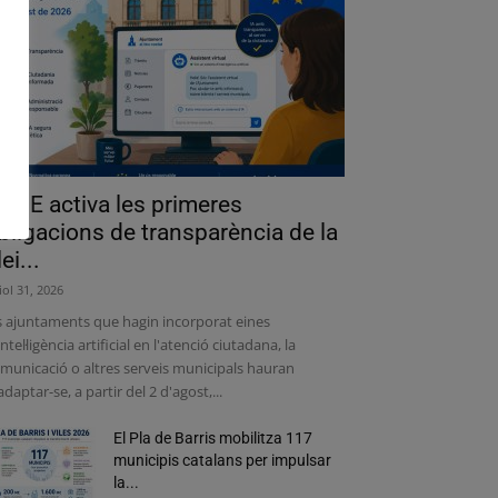
a UE activa les primeres
bligacions de transparència de la
lei...
liol 31, 2026
s ajuntaments que hagin incorporat eines
intel·ligència artificial en l'atenció ciutadana, la
municació o altres serveis municipals hauran
adaptar-se, a partir del 2 d'agost,...
El Pla de Barris mobilitza 117
municipis catalans per impulsar
la...