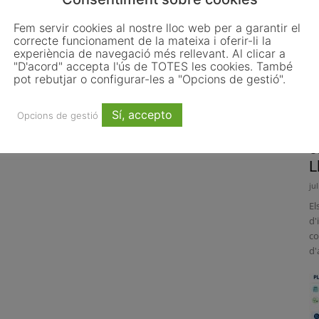
Fem servir cookies al nostre lloc web per a garantir el
correcte funcionament de la mateixa i oferir-li la
experiència de navegació més rellevant. Al clicar a
"D'acord" accepta l'ús de TOTES les cookies. També
pot rebutjar o configurar-les a "Opcions de gestió".
Sí, accepto
Opcions de gestió
L
o
L
ju
El
d'
co
d'