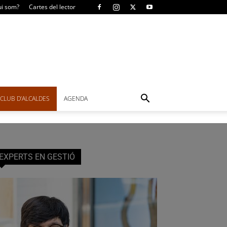
i som?
Cartes del lector
CLUB D’ALCALDES
AGENDA
EXPERTS EN GESTIÓ