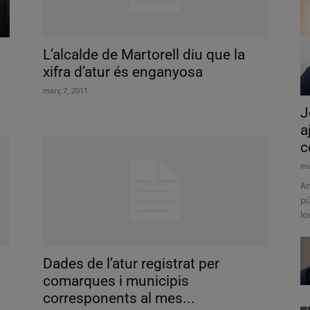
L’alcalde de Martorell diu que la
xifra d’atur és enganyosa
març 7, 2011
J
a
c
ma
Am
pú
lo
Dades de l’atur registrat per
comarques i municipis
corresponents al mes...