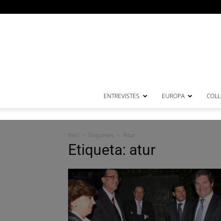
ENTREVISTES
EUROPA
COL·
Inici
Etiquetes
Atur
Etiqueta: atur