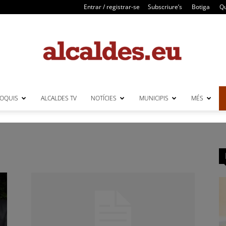
Entrar / registrar-se
Subscriure’s
Botiga
Qu
LOQUIS
ALCALDES TV
NOTÍCIES
MUNICIPIS
MÉS
Alcaldes