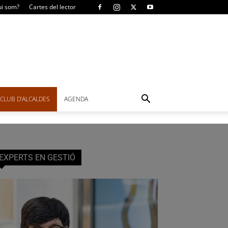
i som?
Cartes del lector
CLUB D’ALCALDES
AGENDA
EXPERTS EN GESTIÓ