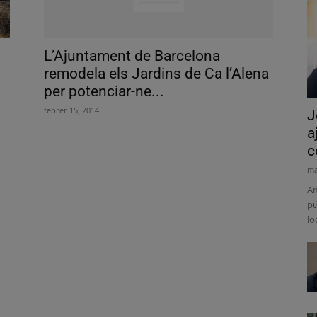
L’Ajuntament de Barcelona
remodela els Jardins de Ca l’Alena
per potenciar-ne...
febrer 15, 2014
J
a
c
ma
Am
pú
lo