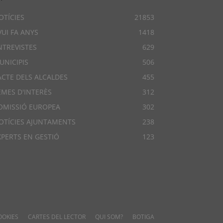
OTÍCIES
21853
VUI FA ANYS
1418
NTREVISTES
629
UNICIPIS
506
ACTE DELS ALCALDES
455
EMES D'INTERÈS
312
OMISSIÓ EUROPEA
302
OTÍCIES AJUNTAMENTS
238
XPERTS EN GESTIÓ
123
OOKIES
CARTES DEL LECTOR
QUI SOM?
BOTIGA