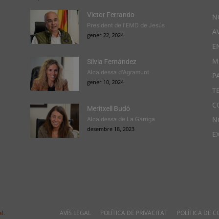
Victor Ferrando
N
President de l'EMD de Jesús
A
gener 22, 2024
E
M
Sílvia Fernández
Alcaldessa d'Agramunt
P
gener 10, 2024
T
C
Meritxell Budó
N
Alcaldessa de La Garriga
desembre 18, 2023
E
l.
AVÍS LEGAL
POLÍTICA DE PRIVACITAT
POLÍTICA DE C