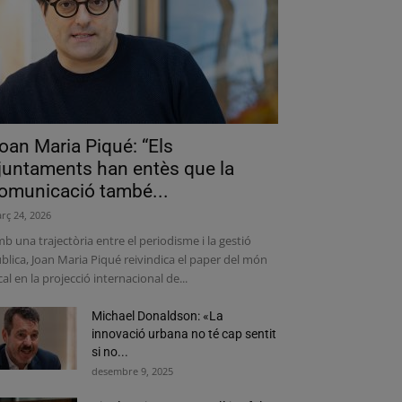
oan Maria Piqué: “Els
juntaments han entès que la
omunicació també...
rç 24, 2026
b una trajectòria entre el periodisme i la gestió
blica, Joan Maria Piqué reivindica el paper del món
cal en la projecció internacional de...
Michael Donaldson: «La
innovació urbana no té cap sentit
si no...
desembre 9, 2025