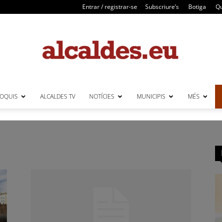
Entrar / registrar-se
Subscriure’s
Botiga
Qu
LOQUIS
ALCALDES TV
NOTÍCIES
MUNICIPIS
MÉS
Alcaldes