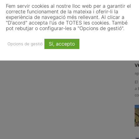
Fem servir cookies al nostre lloc web per a garantir el
correcte funcionament de la mateixa i oferir-li la
experiència de navegació més rellevant. Al clicar a
"D'acord" accepta l'ús de TOTES les cookies. També
pot rebutjar o configurar-les a "Opcions de gestió".
Sí, accepto
Opcions de gestió
E
v
ag
El
a 
co