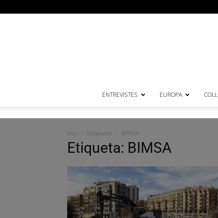
ENTREVISTES
EUROPA
COL·
Inici
Etiquetes
BIMSA
Etiqueta: BIMSA