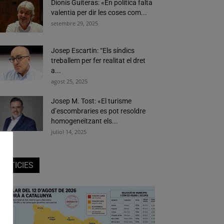
Dionís Guiteras: «En política falta
valentia per dir les coses com...
setembre 29, 2025
Josep Escartin: “Els síndics
treballem per fer realitat el dret
a...
agost 25, 2025
Josep M. Tost: «El turisme
d’escombraries es pot resoldre
homogeneïtzant els...
juliol 14, 2025
NOTICIES