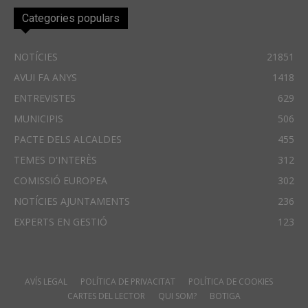
Categories populars
NOTÍCIES
21851
AVUI FA ANYS
1418
ENTREVISTES
629
MUNICIPIS
506
PACTE DELS ALCALDES
455
TEMES D'INTERÈS
312
COMISSIÓ EUROPEA
302
NOTÍCIES AJUNTAMENTS
236
EXPERTS EN GESTIÓ
123
AVÍS LEGAL
POLÍTICA DE PRIVACITAT
POLÍTICA DE COOKIES
CARTES DEL LECTOR
QUI SOM?
BOTIGA