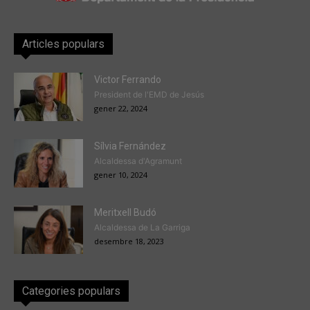
Articles populars
Victor Ferrando
President de l'EMD de Jesús
gener 22, 2024
Sílvia Fernández
Alcaldessa d'Agramunt
gener 10, 2024
Meritxell Budó
Alcaldessa de La Garriga
desembre 18, 2023
Categories populars