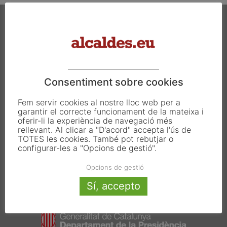
Carrer Francesc Carbonell 46-48
08034 Barcelona
Consentiment sobre cookies
T. 933 390 812
info@alcaldes.eu
Fem servir cookies al nostre lloc web per a
garantir el correcte funcionament de la mateixa i
oferir-li la experiència de navegació més
rellevant. Al clicar a "D'acord" accepta l'ús de
Amb la col·laboració de:
TOTES les cookies. També pot rebutjar o
configurar-les a "Opcions de gestió".
Opcions de gestió
Sí, accepto