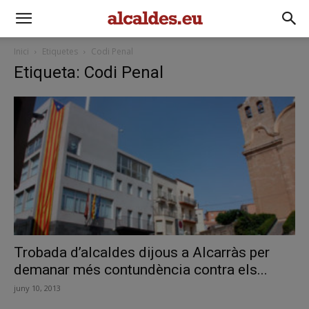
Inici
Etiquetes
Codi Penal
Etiqueta: Codi Penal
Trobada d’alcaldes dijous a Alcarràs per
demanar més contundència contra els...
juny 10, 2013