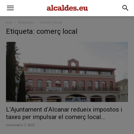
Inici
Etiquetes
Comerç local
Etiqueta: comerç local
L’Ajuntament d’Alcanar redueix impostos i
taxes per impulsar el comerç local...
novembre 7, 2025