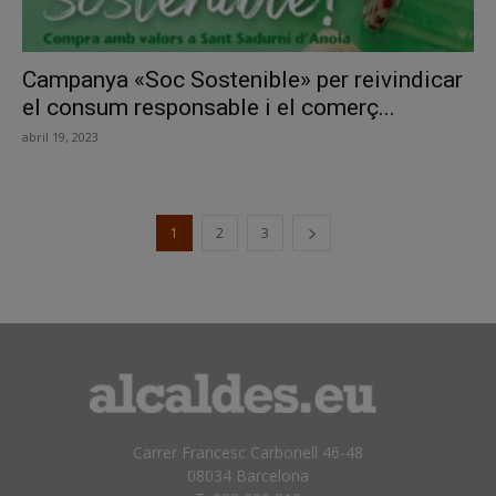
Campanya «Soc Sostenible» per reivindicar
el consum responsable i el comerç...
abril 19, 2023
1
2
3
Carrer Francesc Carbonell 46-48
08034 Barcelona