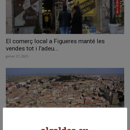
El comerç local a Figueres manté les
vendes tot i l’adeu...
gener 27, 2025