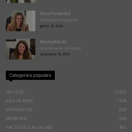
Sílvia Fernández
Alcaldessa d'Agramunt
gener 10, 2024
Meritxell Budó
Alcaldessa de La Garriga
desembre 18, 2023
Categories populars
NOTÍCIES
21852
AVUI FA ANYS
1418
ENTREVISTES
629
MUNICIPIS
506
PACTE DELS ALCALDES
455