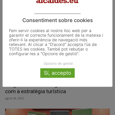
SOS comercial en centres històrics de
Tàrrega i Balaguer
setembre 4, 2023
Consentiment sobre cookies
Fem servir cookies al nostre lloc web per a
garantir el correcte funcionament de la mateixa i
oferir-li la experiència de navegació més
rellevant. Al clicar a "D'acord" accepta l'ús de
TOTES les cookies. També pot rebutjar o
configurar-les a "Opcions de gestió".
Opcions de gestió
Sí, accepto
Puigcerdà es fixa l’organització de més fires
com a estratègia turística
agost 28, 2023