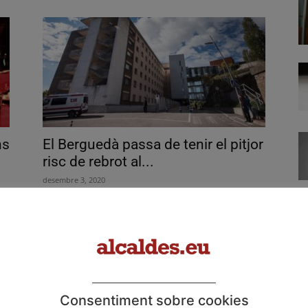
ns
El Berguedà passa de tenir el pitjor
risc de rebrot al...
desembre 3, 2020
Consentiment sobre cookies