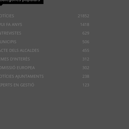
OTÍCIES
21852
VUI FA ANYS
1418
NTREVISTES
629
UNICIPIS
506
ACTE DELS ALCALDES
455
EMES D'INTERÈS
312
OMISSIÓ EUROPEA
302
OTÍCIES AJUNTAMENTS
238
XPERTS EN GESTIÓ
123