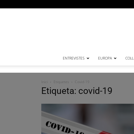
ENTREVISTES
EUROPA
COL·
Inici
Etiquetes
Covid-19
Etiqueta: covid-19