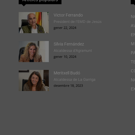
Victor Ferrando
N
President de l'EMD de Jesús
A
gener 22, 2024
E
M
Sílvia Fernández
Alcaldessa d'Agramunt
P
gener 10, 2024
T
C
Meritxell Budó
N
Alcaldessa de La Garriga
desembre 18, 2023
E