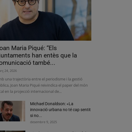
oan Maria Piqué: “Els
juntaments han entès que la
omunicació també...
rç 24, 2026
b una trajectòria entre el periodisme i la gestió
blica, Joan Maria Piqué reivindica el paper del món
cal en la projecció internacional de...
Michael Donaldson: «La
innovació urbana no té cap sentit
si no...
desembre 9, 2025