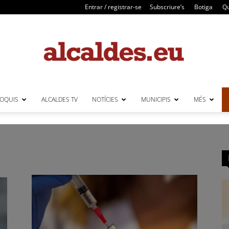
Entrar / registrar-se
Subscriure’s
Botiga
Qu
LOQUIS
ALCALDES TV
NOTÍCIES
MUNICIPIS
MÉS
Alcaldes