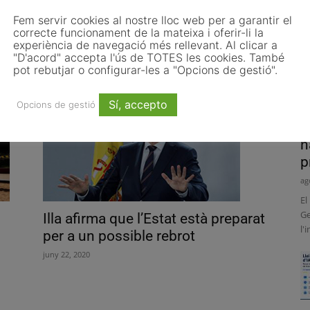
Fem servir cookies al nostre lloc web per a garantir el
El PP votarà sí al decret de la “nova
correcte funcionament de la mateixa i oferir-li la
normalitat”
experiència de navegació més rellevant. Al clicar a
"D'acord" accepta l'ús de TOTES les cookies. També
juny 25, 2020
pot rebutjar o configurar-les a "Opcions de gestió".
Sí, accepto
Opcions de gestió
P
h
p
ag
El
Ge
Illa afirma que l’Estat està preparat
l'
per a un possible rebrot
juny 22, 2020