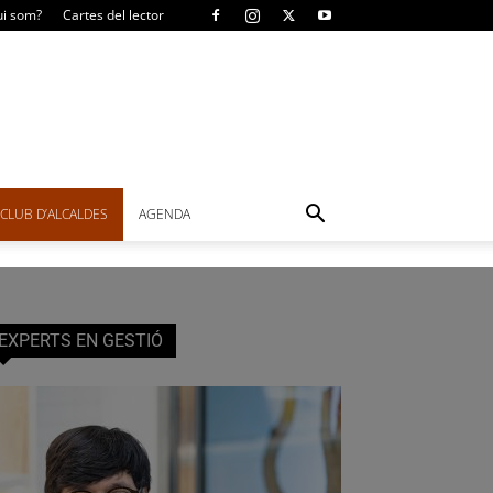
i som?
Cartes del lector
CLUB D’ALCALDES
AGENDA
EXPERTS EN GESTIÓ