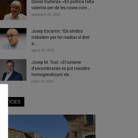
Dionís Guiteras: «En política falta
valentia per dir les coses com...
setembre 29, 2025
Josep Escartin: “Els síndics
treballem per fer realitat el dret
a...
agost 25, 2025
Josep M. Tost: «El turisme
d’escombraries es pot resoldre
homogeneïtzant els...
juliol 14, 2025
NOTICIES