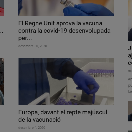
El Regne Unit aprova la vacuna
..
contra la covid-19 desenvolupada
per...
desembre 30, 2020
J
a
c
ma
Am
pú
lo
l
Europa, davant el repte majúscul
de la vacunació
desembre 4, 2020