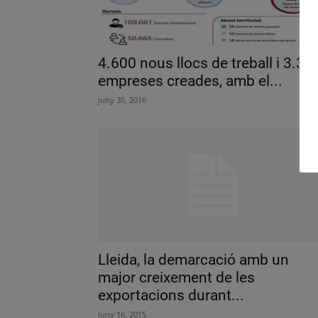
4.600 nous llocs de treball i 3.30
empreses creades, amb el...
juny 30, 2016
Lleida, la demarcació amb un
major creixement de les
exportacions durant...
juny 16, 2015