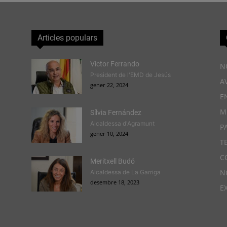
Articles populars
Victor Ferrando
N
President de l'EMD de Jesús
A
gener 22, 2024
E
M
Sílvia Fernández
Alcaldessa d'Agramunt
P
gener 10, 2024
T
C
Meritxell Budó
N
Alcaldessa de La Garriga
desembre 18, 2023
E