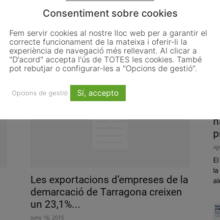
Consentiment sobre cookies
Fem servir cookies al nostre lloc web per a garantir el
correcte funcionament de la mateixa i oferir-li la
0
Retallades governi qui governi
experiència de navegació més rellevant. Al clicar a
febrer 5, 2016
"D'acord" accepta l'ús de TOTES les cookies. També
pot rebutjar o configurar-les a "Opcions de gestió".
Sí, accepto
Opcions de gestió
P
h
p
ag
El
la
Les exportacions d’empreses de la
al
demarcació de Tarragona creixen
un 23,1%...
juny 16, 2015