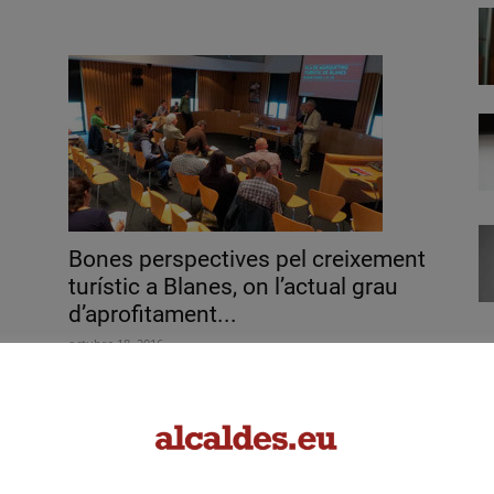
Bones perspectives pel creixement
turístic a Blanes, on l’actual grau
d’aprofitament...
octubre 18, 2016