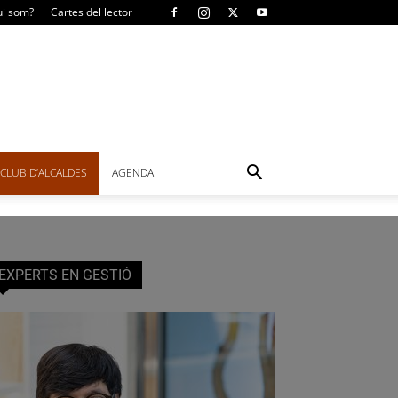
i som?
Cartes del lector
CLUB D’ALCALDES
AGENDA
EXPERTS EN GESTIÓ