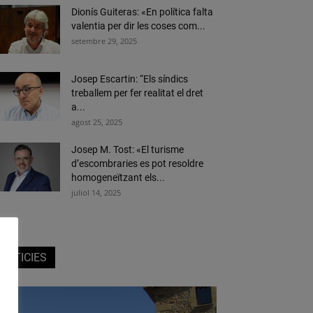
Dionís Guiteras: «En política falta
valentia per dir les coses com...
setembre 29, 2025
Josep Escartin: “Els síndics
treballem per fer realitat el dret
a...
agost 25, 2025
Josep M. Tost: «El turisme
d’escombraries es pot resoldre
homogeneïtzant els...
juliol 14, 2025
NOTICIES