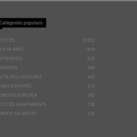
Categories populars
OTÍCIES
21852
VUI FA ANYS
1418
NTREVISTES
629
UNICIPIS
506
ACTE DELS ALCALDES
455
EMES D'INTERÈS
312
OMISSIÓ EUROPEA
302
OTÍCIES AJUNTAMENTS
238
XPERTS EN GESTIÓ
123