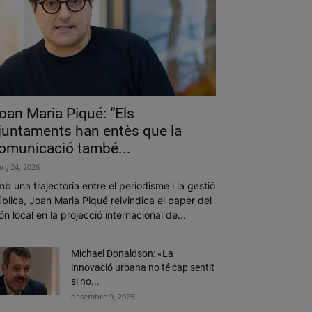
oan Maria Piqué: “Els
juntaments han entès que la
omunicació també...
rç 24, 2026
b una trajectòria entre el periodisme i la gestió
blica, Joan Maria Piqué reivindica el paper del
n local en la projecció internacional de...
Michael Donaldson: «La
innovació urbana no té cap sentit
si no...
desembre 9, 2025