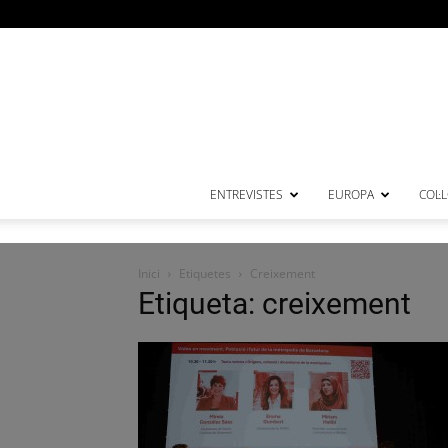
ENTREVISTES
EUROPA
COL·
Inici
Etiquetes
Creixement
Etiqueta: creixement