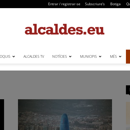
Entrar / registrar-se
Subscriure’s
Botiga
Qu
LOQUIS
ALCALDES TV
NOTÍCIES
MUNICIPIS
MÉS
Alcaldes