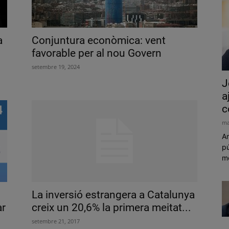
a
Conjuntura econòmica: vent
favorable per al nou Govern
setembre 19, 2024
J
a
c
ma
Am
pú
mó
La inversió estrangera a Catalunya
ar
creix un 20,6% la primera meitat...
setembre 21, 2017