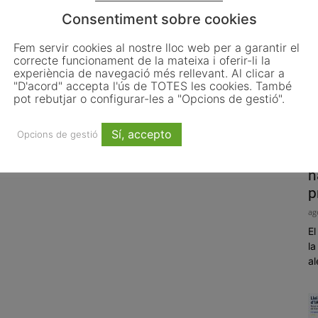
Consentiment sobre cookies
Fem servir cookies al nostre lloc web per a garantir el
correcte funcionament de la mateixa i oferir-li la
experiència de navegació més rellevant. Al clicar a
"D'acord" accepta l'ús de TOTES les cookies. També
pot rebutjar o configurar-les a "Opcions de gestió".
Sí, accepto
Opcions de gestió
P
h
p
ag
El
la
al