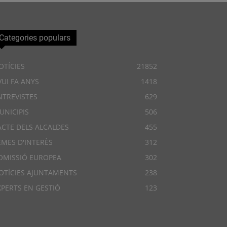
Categories populars
OTÍCIES
21852
VUI FA ANYS
1418
NTREVISTES
629
UNICIPIS
506
ACTE DELS ALCALDES
455
EMES D'INTERÈS
312
OMISSIÓ EUROPEA
302
OTÍCIES AJUNTAMENTS
238
XPERTS EN GESTIÓ
123