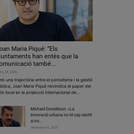
oan Maria Piqué: “Els
juntaments han entès que la
omunicació també...
rç 24, 2026
b una trajectòria entre el periodisme i la gestió
blica, Joan Maria Piqué reivindica el paper del
n local en la projecció internacional de...
Michael Donaldson: «La
innovació urbana no té cap sentit
si no...
desembre 9, 2025