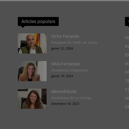
Articles populars
Victor Ferrando
N
President de l'EMD de Jesús
A
gener 22, 2024
E
M
Sílvia Fernández
Alcaldessa d'Agramunt
P
gener 10, 2024
T
C
Meritxell Budó
N
Alcaldessa de La Garriga
desembre 18, 2023
E