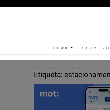
ENTREVISTES
EUROPA
COL·
Inici
Etiquetes
Estacionament
Etiqueta: estacionamen