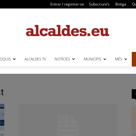
Entrar / registrar-se
Subscriure’s
Botiga
Qu
LOQUIS
ALCALDES TV
NOTÍCIES
MUNICIPIS
MÉS
Alcaldes
t