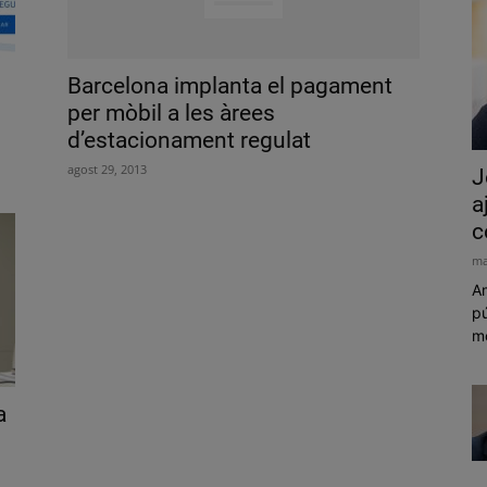
Barcelona implanta el pagament
per mòbil a les àrees
d’estacionament regulat
agost 29, 2013
J
a
c
ma
Am
pú
mó
a