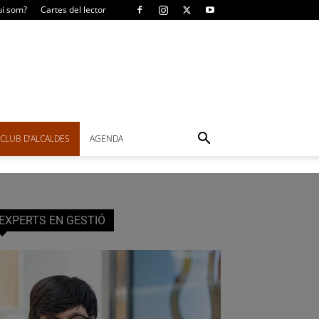
i som?
Cartes del lector
CLUB D’ALCALDES
AGENDA
EXPERTS EN GESTIÓ