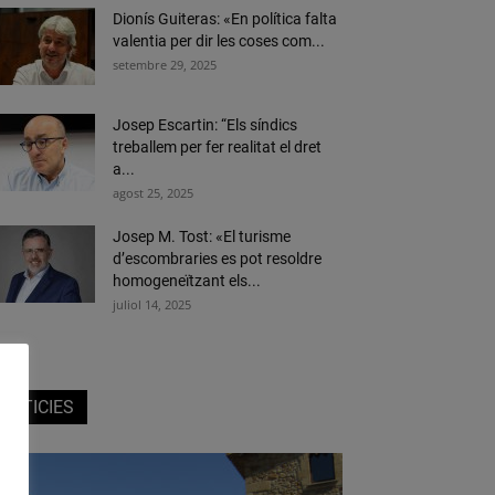
Dionís Guiteras: «En política falta
valentia per dir les coses com...
setembre 29, 2025
Josep Escartin: “Els síndics
treballem per fer realitat el dret
a...
agost 25, 2025
Josep M. Tost: «El turisme
d’escombraries es pot resoldre
homogeneïtzant els...
juliol 14, 2025
NOTICIES