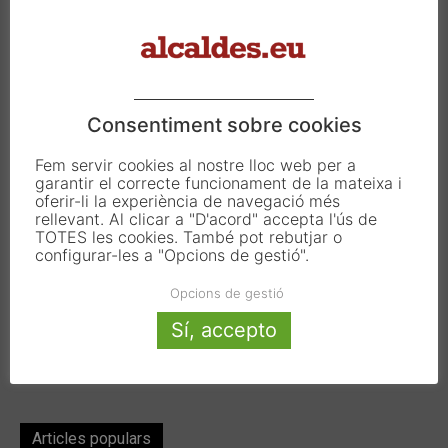
Carrer Francesc Carbonell 46-48
08034 Barcelona
T. 933 390 812
info@alcaldes.eu
Consentiment sobre cookies
Fem servir cookies al nostre lloc web per a
garantir el correcte funcionament de la mateixa i
Amb la col·laboració de:
oferir-li la experiència de navegació més
rellevant. Al clicar a "D'acord" accepta l'ús de
TOTES les cookies. També pot rebutjar o
configurar-les a "Opcions de gestió".
Opcions de gestió
Sí, accepto
Articles populars