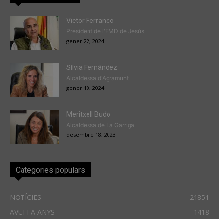
Victor Ferrando
President de l'EMD de Jesús
gener 22, 2024
Sílvia Fernández
Alcaldessa d'Agramunt
gener 10, 2024
Meritxell Budó
Alcaldessa de La Garriga
desembre 18, 2023
Categories populars
NOTÍCIES
21851
AVUI FA ANYS
1418