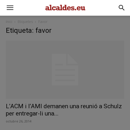
Inici
Etiquetes
Favor
Etiqueta: favor
L’ACM i l’AMI demanen una reunió a Schulz
per entregar-li una...
octubre 26, 2014