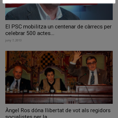
El PSC mobilitza un centenar de càrrecs per
celebrar 500 actes...
juny 7, 2013
Àngel Ros dóna llibertat de vot als regidors
socialistes per la...