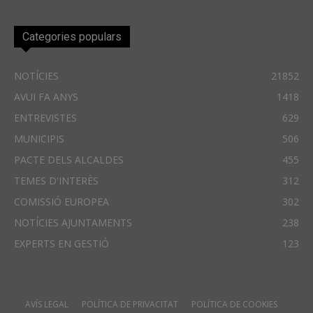
Categories populars
NOTÍCIES
21852
AVUI FA ANYS
1418
ENTREVISTES
629
MUNICIPIS
506
PACTE DELS ALCALDES
455
TEMES D'INTERÈS
312
COMISSIÓ EUROPEA
302
NOTÍCIES AJUNTAMENTS
238
EXPERTS EN GESTIÓ
123
AVÍS LEGAL
POLÍTICA DE PRIVACITAT
POLÍTICA DE COOKIES