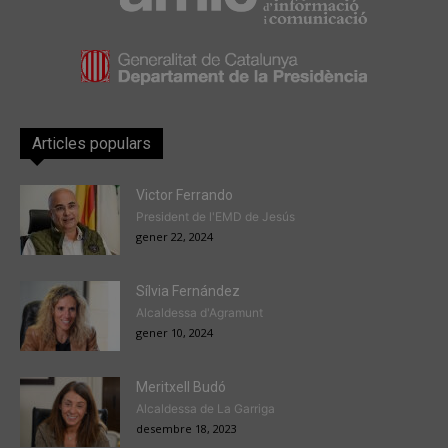
Articles populars
Victor Ferrando
President de l'EMD de Jesús
gener 22, 2024
Sílvia Fernández
Alcaldessa d'Agramunt
gener 10, 2024
Meritxell Budó
Alcaldessa de La Garriga
desembre 18, 2023