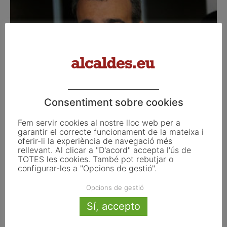
Consentiment sobre cookies
El PSC diu que Navarro i Duran volen
“abanderar” la tercera...
Fem servir cookies al nostre lloc web per a
octubre 3, 2013
garantir el correcte funcionament de la mateixa i
oferir-li la experiència de navegació més
rellevant. Al clicar a "D'acord" accepta l'ús de
TOTES les cookies. També pot rebutjar o
configurar-les a "Opcions de gestió".
Opcions de gestió
Sí, accepto