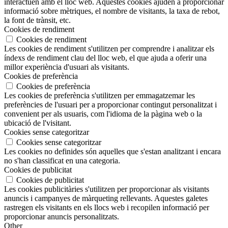
interactuen amb el lloc web. Aquestes cookies ajuden a proporcionar
informació sobre mètriques, el nombre de visitants, la taxa de rebot,
la font de trànsit, etc.
Cookies de rendiment
Cookies de rendiment
Les cookies de rendiment s'utilitzen per comprendre i analitzar els
índexs de rendiment clau del lloc web, el que ajuda a oferir una
millor experiència d'usuari als visitants.
Cookies de preferència
Cookies de preferència
Les cookies de preferència s'utilitzen per emmagatzemar les
preferències de l'usuari per a proporcionar contingut personalitzat i
convenient per als usuaris, com l'idioma de la pàgina web o la
ubicació de l'visitant.
Cookies sense categoritzar
Cookies sense categoritzar
Les cookies no definides són aquelles que s'estan analitzant i encara
no s'han classificat en una categoria.
Cookies de publicitat
Cookies de publicitat
Les cookies publicitàries s'utilitzen per proporcionar als visitants
anuncis i campanyes de màrqueting rellevants. Aquestes galetes
rastregen els visitants en els llocs web i recopilen informació per
proporcionar anuncis personalitzats.
Other