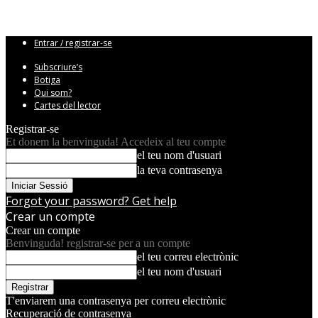
Entrar / registrar-se
Subscriure’s
Botiga
Qui som?
Cartes del lector
Registrar-se
Et donem la benvinguda! Accedeix al teu compte
el teu nom d'usuari
la teva contrasenya
Forgot your password? Get help
Crear un compte
Crear un compte
Benvinguda! registrar-se per a un compte
el teu correu electrònic
el teu nom d'usuari
T'enviarem una contrasenya per correu electrònic
Recuperació de contrasenya