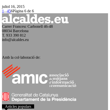
juliol 16, 2015
1
...
4
5
6
Pàgina 6 de 6
Carrer Francesc Carbonell 46-48
08034 Barcelona
T. 933 390 812
info@alcaldes.eu
Amb la col·laboració de:
Articles populars