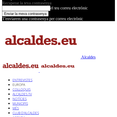
Recuperar la teva contrasenya
el teu correu electrònic
T'enviarem una contrasenya per correu electrònic
Alcaldes
ENTREVISTES
EUROPA
COL·LOQUIS
ALCALDES TV
NOTÍCIES
MUNICIPIS
MÉS
CLUB D’ALCALDES