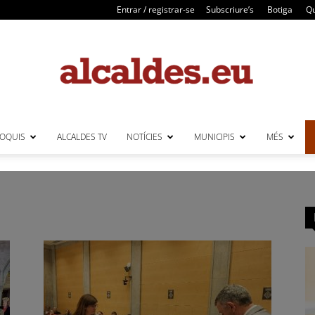
Entrar / registrar-se
Subscriure’s
Botiga
Qu
LOQUIS
ALCALDES TV
NOTÍCIES
MUNICIPIS
MÉS
Alcaldes