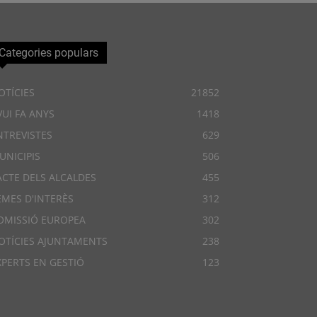
Categories populars
OTÍCIES
21852
VUI FA ANYS
1418
NTREVISTES
629
UNICIPIS
506
ACTE DELS ALCALDES
455
EMES D'INTERÈS
312
OMISSIÓ EUROPEA
302
OTÍCIES AJUNTAMENTS
238
XPERTS EN GESTIÓ
123