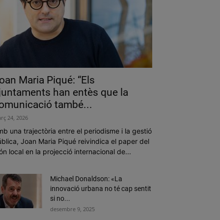
oan Maria Piqué: “Els
juntaments han entès que la
omunicació també...
rç 24, 2026
b una trajectòria entre el periodisme i la gestió
blica, Joan Maria Piqué reivindica el paper del
n local en la projecció internacional de...
Michael Donaldson: «La
innovació urbana no té cap sentit
si no...
desembre 9, 2025