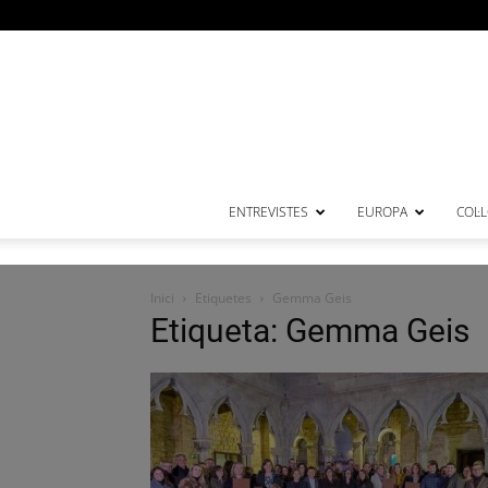
ENTREVISTES
EUROPA
COL·
Inici
Etiquetes
Gemma Geis
Etiqueta: Gemma Geis