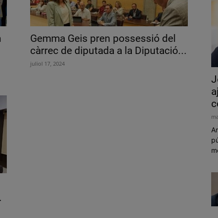
n
Gemma Geis pren possessió del
càrrec de diputada a la Diputació...
juliol 17, 2024
J
a
c
ma
Am
pú
mó
.