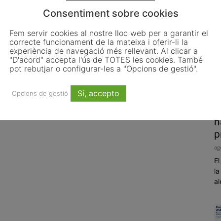
Consentiment sobre cookies
Fem servir cookies al nostre lloc web per a garantir el
correcte funcionament de la mateixa i oferir-li la
experiència de navegació més rellevant. Al clicar a
"D'acord" accepta l'ús de TOTES les cookies. També
pot rebutjar o configurar-les a "Opcions de gestió".
Sí, accepto
Opcions de gestió
P
h
p
ag
El
la
al