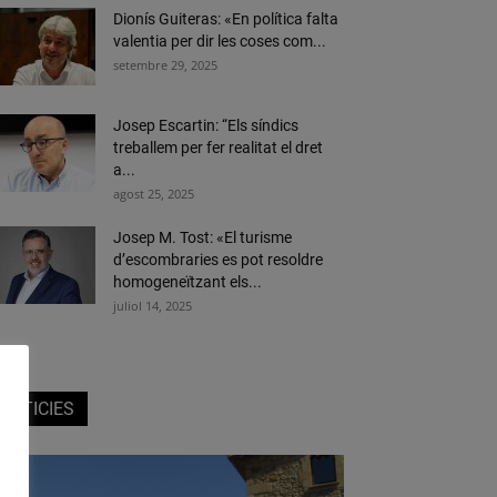
Dionís Guiteras: «En política falta
valentia per dir les coses com...
setembre 29, 2025
Josep Escartin: “Els síndics
treballem per fer realitat el dret
a...
agost 25, 2025
Josep M. Tost: «El turisme
d’escombraries es pot resoldre
homogeneïtzant els...
juliol 14, 2025
NOTICIES