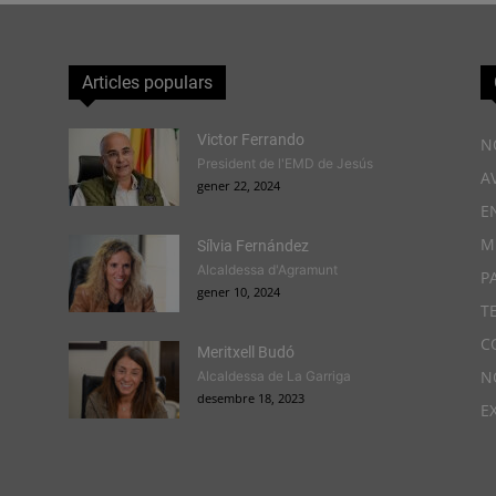
Articles populars
Victor Ferrando
N
President de l'EMD de Jesús
A
gener 22, 2024
E
M
Sílvia Fernández
Alcaldessa d'Agramunt
P
gener 10, 2024
T
C
Meritxell Budó
N
Alcaldessa de La Garriga
desembre 18, 2023
E