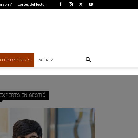
i som?
Cartes del lector
CLUB D’ALCALDES
AGENDA
EXPERTS EN GESTIÓ