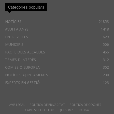
Categories populars
NOTÍCIES
21853
AVUI FA ANYS
1418
ENTREVISTES
629
MUNICIPIS
506
PACTE DELS ALCALDES
455
TEMES D'INTERÈS
312
COMISSIÓ EUROPEA
302
NOTÍCIES AJUNTAMENTS
238
EXPERTS EN GESTIÓ
123
AVÍS LEGAL
POLÍTICA DE PRIVACITAT
POLÍTICA DE COOKIES
CARTES DEL LECTOR
QUI SOM?
BOTIGA