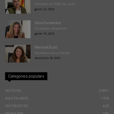
President de l'EMD de Jesús
gener 22, 2024
Sílvia Fernández
Alcaldessa d'Agramunt
gener 10, 2024
Meritxell Budó
Alcaldessa de La Garriga
desembre 18, 2023
Categories populars
NOTÍCIES
21851
AVUI FA ANYS
1418
ENTREVISTES
629
MUNICIPIS
506