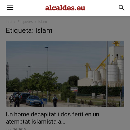
Inici
Etiquetes
Islam
Etiqueta: Islam
Un home decapitat i dos ferit en un
atemptat islamista a...
juny 26, 2015