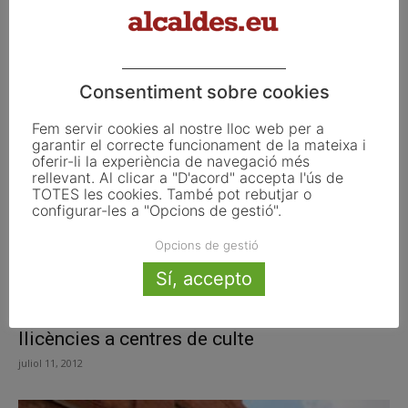
Milers de musulmans a Catalunya
comencen el mes del Ramadà amb...
juliol 20, 2012
Consentiment sobre cookies
Fem servir cookies al nostre lloc web per a
garantir el correcte funcionament de la mateixa i
oferir-li la experiència de navegació més
rellevant. Al clicar a "D'acord" accepta l'ús de
TOTES les cookies. També pot rebutjar o
configurar-les a "Opcions de gestió".
Opcions de gestió
Sí, accepto
Molins de Rei suspèn l’atorgament de
llicències a centres de culte
juliol 11, 2012