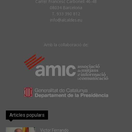
Carrer Francesc Carbonell 46-48
08034 Barcelona
T. 933 390 812
info@alcaldes.eu
Amb la col·laboració de:
Articles populars
Victor Ferrando