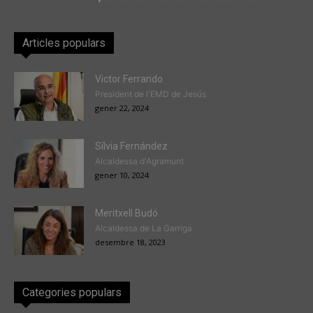
Articles populars
Victor Ferrando
President de l'EMD de Jesús
gener 22, 2024
Sílvia Fernández
Alcaldessa d'Agramunt
gener 10, 2024
Meritxell Budó
Alcaldessa de La Garriga
desembre 18, 2023
Categories populars