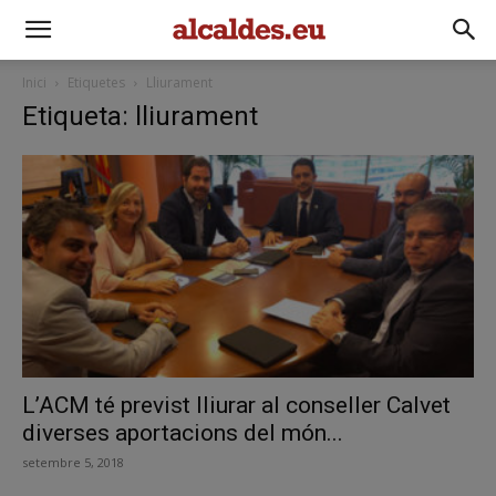
Inici
Etiquetes
Lliurament
Etiqueta: lliurament
L’ACM té previst lliurar al conseller Calvet
diverses aportacions del món...
setembre 5, 2018