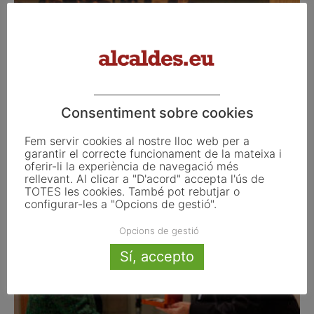
La consellera Meritxell Borràs va lliurar el
Consentiment sobre cookies
17 de març els...
Fem servir cookies al nostre lloc web per a
març 29, 2016
garantir el correcte funcionament de la mateixa i
oferir-li la experiència de navegació més
rellevant. Al clicar a "D'acord" accepta l'ús de
TOTES les cookies. També pot rebutjar o
configurar-les a "Opcions de gestió".
Opcions de gestió
Sí, accepto