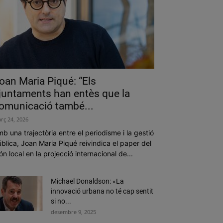
oan Maria Piqué: “Els
juntaments han entès que la
omunicació també...
rç 24, 2026
b una trajectòria entre el periodisme i la gestió
blica, Joan Maria Piqué reivindica el paper del
n local en la projecció internacional de...
Michael Donaldson: «La
innovació urbana no té cap sentit
si no...
desembre 9, 2025