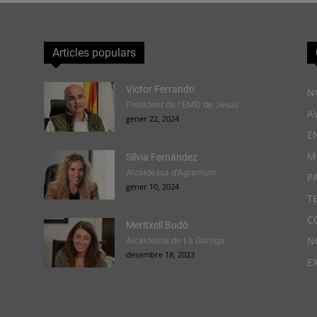
Articles populars
Victor Ferrando
N
President de l'EMD de Jesús
A
gener 22, 2024
E
M
Sílvia Fernández
Alcaldessa d'Agramunt
P
gener 10, 2024
T
C
Meritxell Budó
N
Alcaldessa de La Garriga
desembre 18, 2023
E