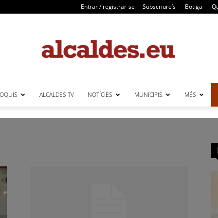
Entrar / registrar-se
Subscriure’s
Botiga
Qu
LOQUIS
ALCALDES TV
NOTÍCIES
MUNICIPIS
MÉS
Alcaldes