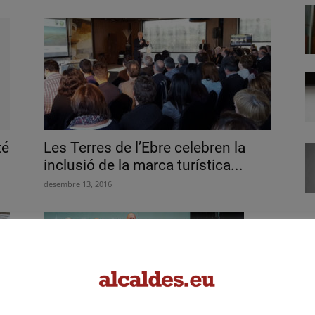
té
Les Terres de l’Ebre celebren la
inclusió de la marca turística...
desembre 13, 2016