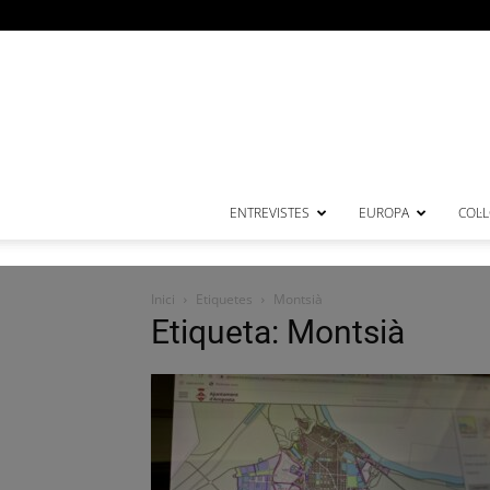
ENTREVISTES
EUROPA
COL·
Inici
Etiquetes
Montsià
Etiqueta: Montsià