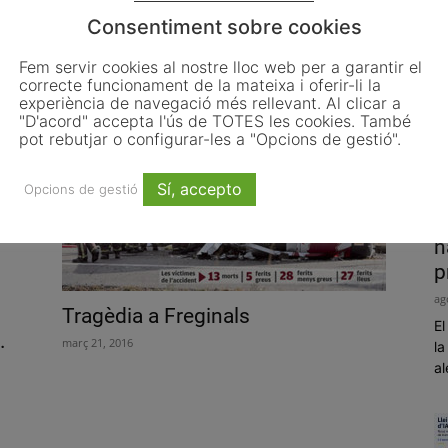
Consentiment sobre cookies
ls
La Ràpita homenatja docents i
alumnes en la II Nit de...
Fem servir cookies al nostre lloc web per a garantir el
correcte funcionament de la mateixa i oferir-li la
octubre 11, 2016
experiència de navegació més rellevant. Al clicar a
"D'acord" accepta l'ús de TOTES les cookies. També
pot rebutjar o configurar-les a "Opcions de gestió".
Sí, accepto
Opcions de gestió
P
h
p
ag
Tragèdia a Freginals
El
.
març 21, 2016
la
al