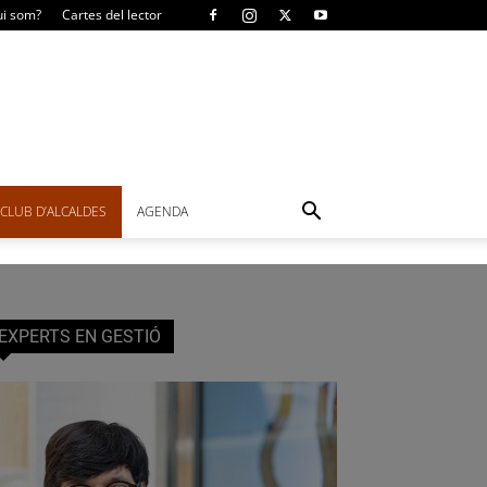
i som?
Cartes del lector
CLUB D’ALCALDES
AGENDA
EXPERTS EN GESTIÓ