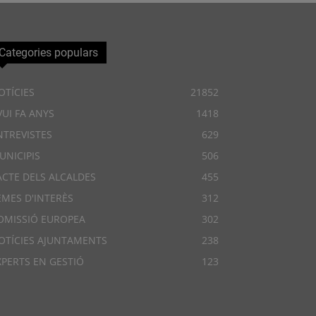
Categories populars
OTÍCIES
21852
VUI FA ANYS
1418
NTREVISTES
629
UNICIPIS
506
ACTE DELS ALCALDES
455
EMES D'INTERÈS
312
OMISSIÓ EUROPEA
302
OTÍCIES AJUNTAMENTS
238
XPERTS EN GESTIÓ
123