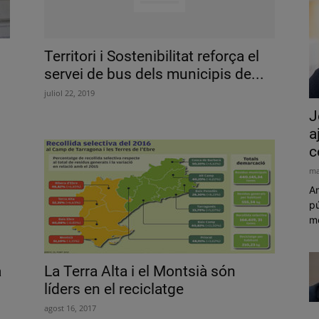
Territori i Sostenibilitat reforça el
servei de bus dels municipis de...
juliol 22, 2019
J
a
c
ma
Am
pú
mó
a
La Terra Alta i el Montsià són
líders en el reciclatge
agost 16, 2017