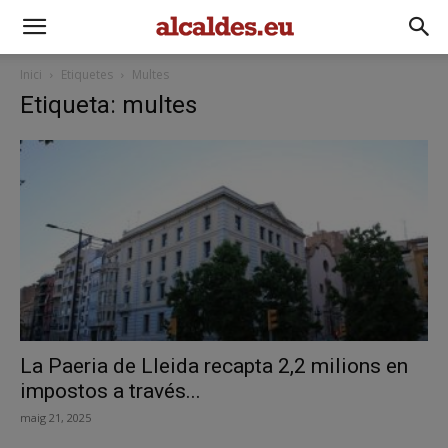
Inici
Etiquetes
Multes
Etiqueta: multes
La Paeria de Lleida recapta 2,2 milions en
impostos a través...
maig 21, 2025