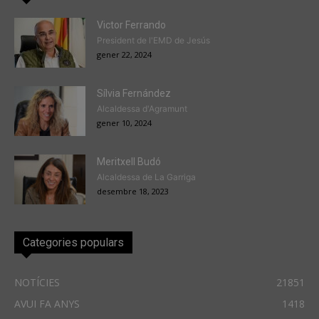
Victor Ferrando
President de l'EMD de Jesús
gener 22, 2024
Sílvia Fernández
Alcaldessa d'Agramunt
gener 10, 2024
Meritxell Budó
Alcaldessa de La Garriga
desembre 18, 2023
Categories populars
NOTÍCIES
21851
AVUI FA ANYS
1418