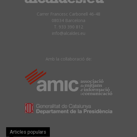
Carrer Francesc Carbonell 46-48
08034 Barcelona
T. 933 390 812
info@alcaldes.eu
Amb la col·laboració de:
Articles populars