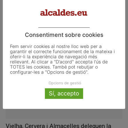
Consentiment sobre cookies
Colau imposa les primeres 12 sancions a
entitats financeres que tenen...
Fem servir cookies al nostre lloc web per a
setembre 9, 2015
garantir el correcte funcionament de la mateixa i
oferir-li la experiència de navegació més
rellevant. Al clicar a "D'acord" accepta l'ús de
TOTES les cookies. També pot rebutjar o
configurar-les a "Opcions de gestió".
Opcions de gestió
Sí, accepto
Vielha, Cervera i Almacelles deleguen la