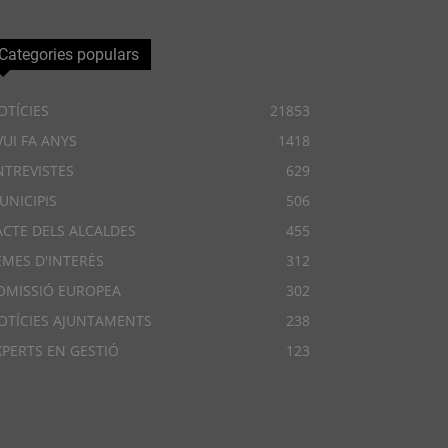
Categories populars
OTÍCIES
21853
VUI FA ANYS
1418
NTREVISTES
629
UNICIPIS
506
ACTE DELS ALCALDES
455
EMES D'INTERÈS
312
OMISSIÓ EUROPEA
302
OTÍCIES AJUNTAMENTS
238
XPERTS EN GESTIÓ
123