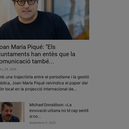
oan Maria Piqué: “Els
juntaments han entès que la
omunicació també...
rç 24, 2026
b una trajectòria entre el periodisme i la gestió
blica, Joan Maria Piqué reivindica el paper del
n local en la projecció internacional de...
Michael Donaldson: «La
innovació urbana no té cap sentit
si no...
desembre 9, 2025