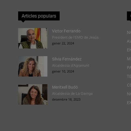
Articles populars
Victor Ferrando
N
President de l'EMD de Jesús
A
gener 22, 2024
E
M
Sílvia Fernández
Alcaldessa d'Agramunt
P
gener 10, 2024
T
C
Meritxell Budó
N
Alcaldessa de La Garriga
desembre 18, 2023
E