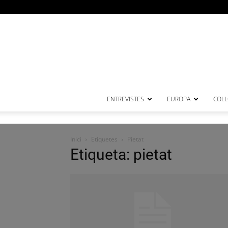
ENTREVISTES
EUROPA
COL·
Inici
Etiquetes
Pietat
Etiqueta: pietat