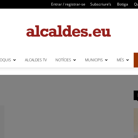
Entrar / registrar-se
Subscriure’s
Botiga
Qu
LOQUIS
ALCALDES TV
NOTÍCIES
MUNICIPIS
MÉS
Alcaldes