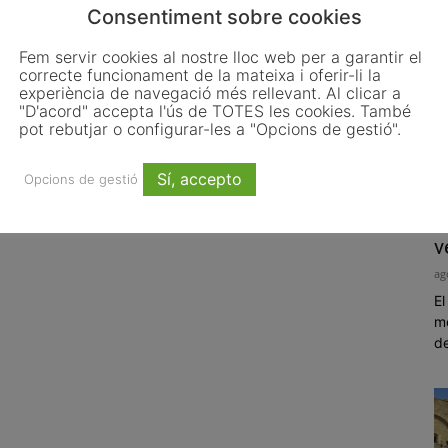
Consentiment sobre cookies
Fem servir cookies al nostre lloc web per a garantir el
correcte funcionament de la mateixa i oferir-li la
experiència de navegació més rellevant. Al clicar a
"D'acord" accepta l'ús de TOTES les cookies. També
pot rebutjar o configurar-les a "Opcions de gestió".
Sí, accepto
Opcions de gestió
E
v
ag
El
me
de