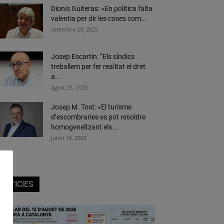
Dionís Guiteras: «En política falta
valentia per dir les coses com...
setembre 29, 2025
Josep Escartin: “Els síndics
treballem per fer realitat el dret
a...
agost 25, 2025
Josep M. Tost: «El turisme
d’escombraries es pot resoldre
homogeneïtzant els...
juliol 14, 2025
NOTICIES