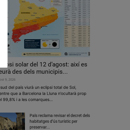
clipsi solar del 12 d’agost: així es
eurà des dels municipis...
ost 9, 2026
 sud del país viurà un eclipsi total de Sol,
ntre que a Barcelona la Lluna n’ocultarà prop
l 99,8% i a les comarques...
Pals reclama revisar el decret dels
habitatges d’ús turístic per
preservar...