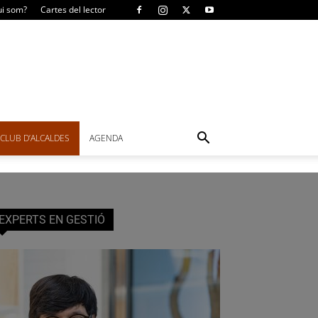
i som?
Cartes del lector
CLUB D’ALCALDES
AGENDA
EXPERTS EN GESTIÓ