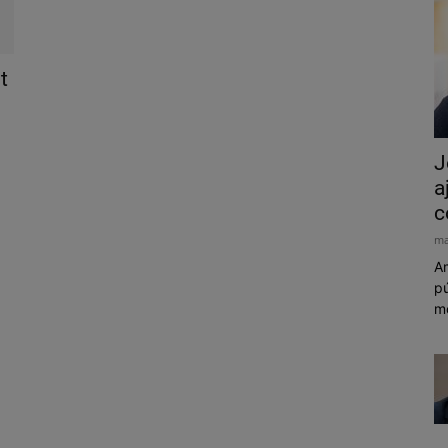
t
J
a
c
ma
Am
pú
mó