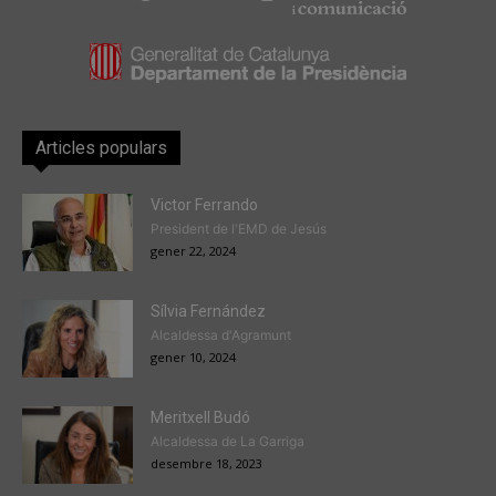
Articles populars
Victor Ferrando
President de l'EMD de Jesús
gener 22, 2024
Sílvia Fernández
Alcaldessa d'Agramunt
gener 10, 2024
Meritxell Budó
Alcaldessa de La Garriga
desembre 18, 2023