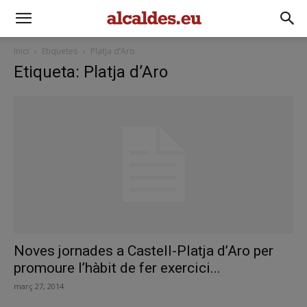
Inici
Etiquetes
Platja d’Aro
Etiqueta: Platja d’Aro
Noves jornades a Castell-Platja d’Aro per
promoure l’hàbit de fer exercici...
març 27, 2014