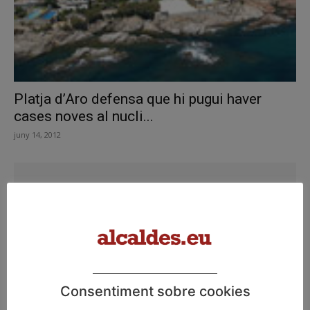
Platja d’Aro defensa que hi pugui haver
cases noves al nucli...
juny 14, 2012
Consentiment sobre cookies