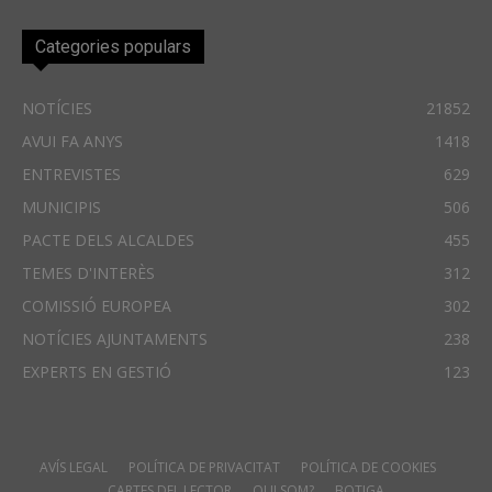
Categories populars
NOTÍCIES
21852
AVUI FA ANYS
1418
ENTREVISTES
629
MUNICIPIS
506
PACTE DELS ALCALDES
455
TEMES D'INTERÈS
312
COMISSIÓ EUROPEA
302
NOTÍCIES AJUNTAMENTS
238
EXPERTS EN GESTIÓ
123
AVÍS LEGAL
POLÍTICA DE PRIVACITAT
POLÍTICA DE COOKIES
CARTES DEL LECTOR
QUI SOM?
BOTIGA