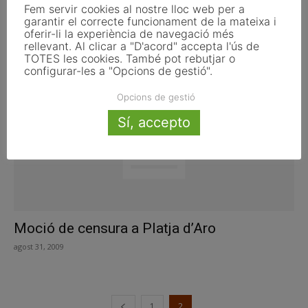
CiU de Platja d’Aro pacta amb el PP i
Fem servir cookies al nostre lloc web per a
garantir el correcte funcionament de la mateixa i
s’assegura la...
oferir-li la experiència de navegació més
rellevant. Al clicar a "D'acord" accepta l'ús de
juny 7, 2011
TOTES les cookies. També pot rebutjar o
configurar-les a "Opcions de gestió".
Opcions de gestió
Sí, accepto
Moció de censura a Platja d’Aro
agost 31, 2009
1
2