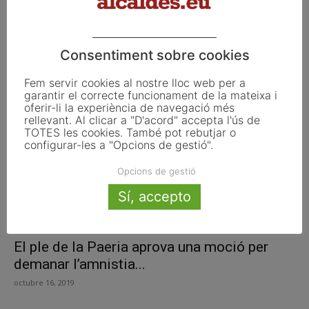
El Govern engega una ofensiva internacional
per denunciar la sentència del...
Consentiment sobre cookies
octubre 16, 2019
Fem servir cookies al nostre lloc web per a
garantir el correcte funcionament de la mateixa i
oferir-li la experiència de navegació més
rellevant. Al clicar a "D'acord" accepta l'ús de
TOTES les cookies. També pot rebutjar o
configurar-les a "Opcions de gestió".
Opcions de gestió
Sí, accepto
El ple de la Paeria aprova una moció per
demanar l’amnistia...
octubre 16, 2019