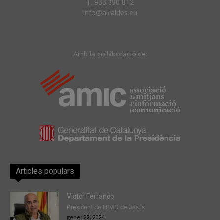
T. 933 390 812
info@alcaldes.eu
Amb la col·laboració de:
Articles populars
Victor Ferrando
President de l'EMD de Jesús
gener 22, 2024