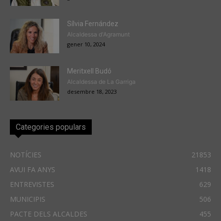
Sílvia Fernández
Alcaldessa d'Agramunt
gener 10, 2024
Meritxell Budó
Alcaldessa de La Garriga
desembre 18, 2023
Categories populars
NOTÍCIES
21853
AVUI FA ANYS
1418
ENTREVISTES
629
MUNICIPIS
506
PACTE DELS ALCALDES
455