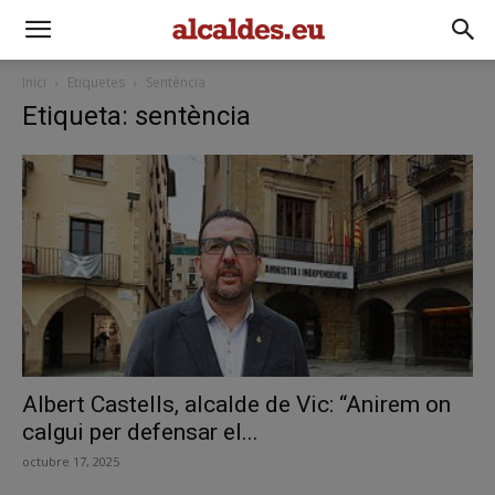
Inici
Etiquetes
Sentència
Etiqueta: sentència
Albert Castells, alcalde de Vic: “Anirem on
calgui per defensar el...
octubre 17, 2025