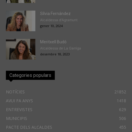
Sílvia Fernández
Alcaldessa d'Agramunt
gener 10, 2024
Meritxell Budó
Alcaldessa de La Garriga
desembre 18, 2023
Categories populars
NOTÍCIES
21852
AVUI FA ANYS
1418
ENTREVISTES
629
MUNICIPIS
506
PACTE DELS ALCALDES
455