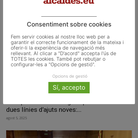
18 d’agost del 2025
agost 18, 2025
Consentiment sobre cookies
Fem servir cookies al nostre lloc web per a
garantir el correcte funcionament de la mateixa i
oferir-li la experiència de navegació més
rellevant. Al clicar a "D'acord" accepta l'ús de
TOTES les cookies. També pot rebutjar o
configurar-les a "Opcions de gestió".
Opcions de gestió
Sí, accepto
La Diputació de Tarragona posa en marxa
dues línies d’ajuts noves:...
agost 5, 2025