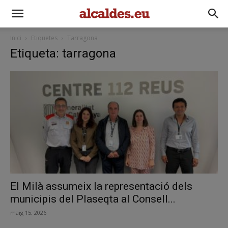
Inici
Etiquetes
Tarragona
Etiqueta: tarragona
El Milà assumeix la representació dels
municipis del Plaseqta al Consell...
maig 15, 2026