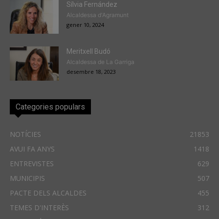
Sílvia Fernández
Alcaldessa d'Agramunt
gener 10, 2024
Meritxell Budó
Alcaldessa de La Garriga
desembre 18, 2023
Categories populars
NOTÍCIES
21853
AVUI FA ANYS
1418
ENTREVISTES
629
MUNICIPIS
507
PACTE DELS ALCALDES
455
TEMES D'INTERÈS
312