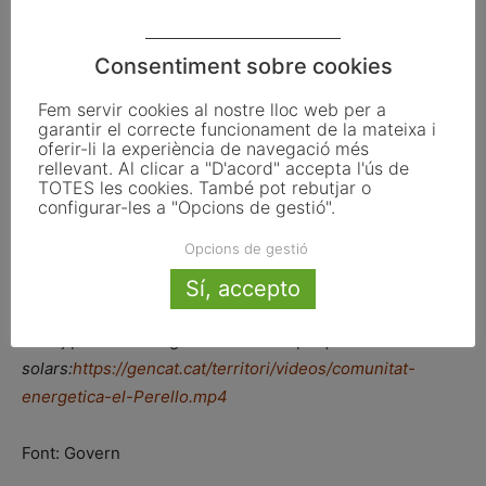
Maximitzar l’aprofitament de cobertes per a la generació
d’energia ajuda a disminuir l’ocupació del sòl.
Consentiment sobre cookies
L’autoconsum fotovoltaic és un instrument que permet
Fem servir cookies al nostre lloc web per a
transformar el model energètic i fer-lo més democràtic:
garantir el correcte funcionament de la mateixa i
apodera els ciutadans, que poden generar i gestionar la
oferir-li la experiència de navegació més
rellevant. Al clicar a "D'acord" accepta l'ús de
seva pròpia energia. També genera estalvi econòmic en
TOTES les cookies. També pot rebutjar o
la factura i, en la mesura que redueix la demanda
configurar-les a "Opcions de gestió".
d’electricitat del sistema, tira a la baixa els preus de
Opcions de gestió
l’energia, fet que redunda en una major competitivitat del
país.
Sí, accepto
Enllaç per descarregar vídeo de les plaques
solars:
https://gencat.cat/territori/videos/comunitat-
energetica-el-Perello.mp4
Font: Govern