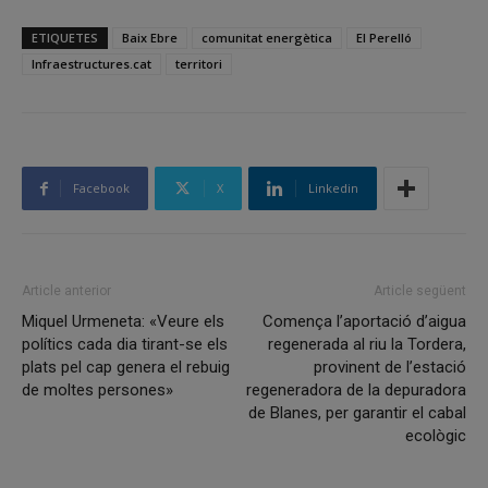
ETIQUETES
Baix Ebre
comunitat energètica
El Perelló
Infraestructures.cat
territori
Facebook
X
Linkedin
Article anterior
Article següent
Miquel Urmeneta: «Veure els
Comença l’aportació d’aigua
polítics cada dia tirant-se els
regenerada al riu la Tordera,
plats pel cap genera el rebuig
provinent de l’estació
de moltes persones»
regeneradora de la depuradora
de Blanes, per garantir el cabal
ecològic