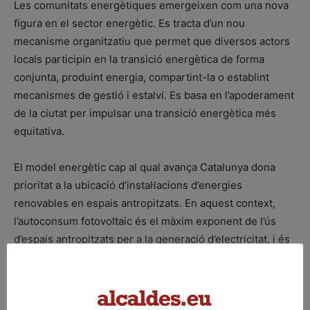
Les comunitats energètiques emergeixen com una nova
figura en el sector energètic. Es tracta d’un nou
mecanisme organitzatiu que permet que diversos actors
locals participin en la transició energètica de forma
conjunta, produint energia, compartint-la o establint
mecanismes de gestió i estalvi. Es basa en l’apoderament
de la ciutat per impulsar una transició energètica més
equitativa.
El model energètic cap al qual avança Catalunya dona
prioritat a la ubicació d’instal·lacions d’energies
renovables en espais antropitzats. En aquest context,
l’autoconsum fotovoltaic és el màxim exponent de l’ús
d’espais antropitzats per a la generació d’electricitat, i és
la fórmula que ha tingut major creixement els darrers
anys: 335 MW en poc més d’un any i mig (maig 2021-
desembre 2022), i ja se superen les 60.000 instal·lacions.