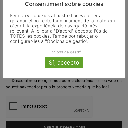
Consentiment sobre cookies
Fem servir cookies al nostre lloc web per a
garantir el correcte funcionament de la mateixa i
oferir-li la experiència de navegació més
rellevant. Al clicar a "D'acord" accepta l'ús de
TOTES les cookies. També pot rebutjar o
configurar-les a "Opcions de gestió".
Opcions de gestió
Sí, accepto
Deseu el meu nom, el meu correu electrònic i el lloc web en
aquest navegador per a la propera vegada que ho faci.