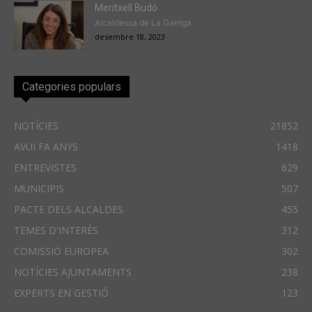
Meritxell Budó
Alcaldessa de La Garriga
desembre 18, 2023
Categories populars
NOTÍCIES
21852
AVUI FA ANYS
1418
ENTREVISTES
629
MUNICIPIS
507
PACTE DELS ALCALDES
455
TEMES D'INTERÈS
312
COMISSIÓ EUROPEA
302
NOTÍCIES AJUNTAMENTS
238
EXPERTS EN GESTIÓ
123