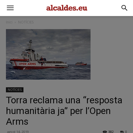
Inici
NOTÍCIES
NOTÍCIES
Torra reclama una “resposta
humanitària ja” per l’Open
Arms
agost 14, 2019
382
0