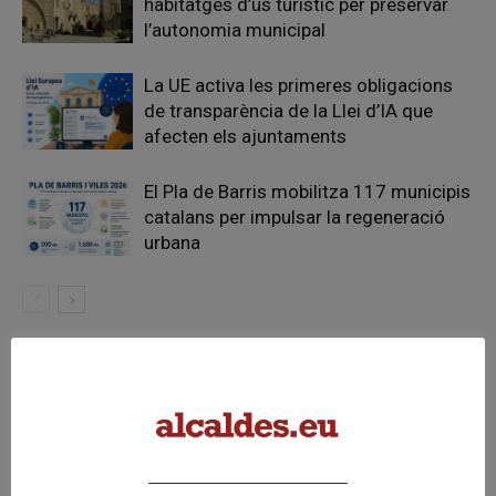
habitatges d’ús turístic per preservar
l’autonomia municipal
La UE activa les primeres obligacions
de transparència de la Llei d’IA que
afecten els ajuntaments
El Pla de Barris mobilitza 117 municipis
catalans per impulsar la regeneració
urbana
FER UN COMENTARI